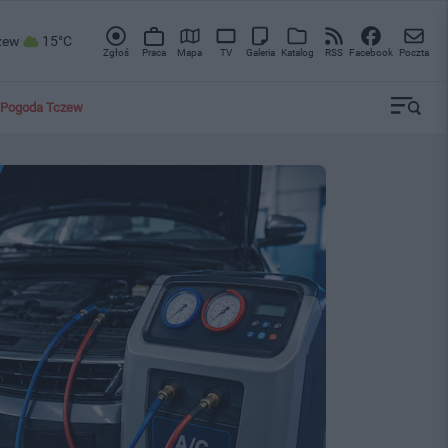
zew
15°C
Zgłoś
Praca
Mapa
TV
Galeria
Katalog
RSS
Facebook
Poczta
Pogoda Tczew