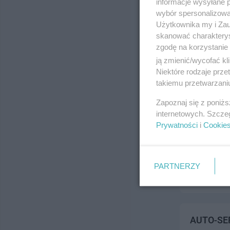
informacje wysyłane 
ul. Wyzwolen
wybór spersonalizowan
Telefon:
050
Użytkownika my i Zau
Kategoria:
H
skanować charakterys
zgodę na korzystanie 
ją zmienić/wycofać kl
Niektóre rodzaje prz
takiemu przetwarzaniu
Zapoznaj się z poniż
internetowych. Szcze
Prywatności
i
Cookie
Piotr Laga
ul. ul.Sport
Telefon:
503
PARTNERZY
Kategoria:
H
AUTO-SER