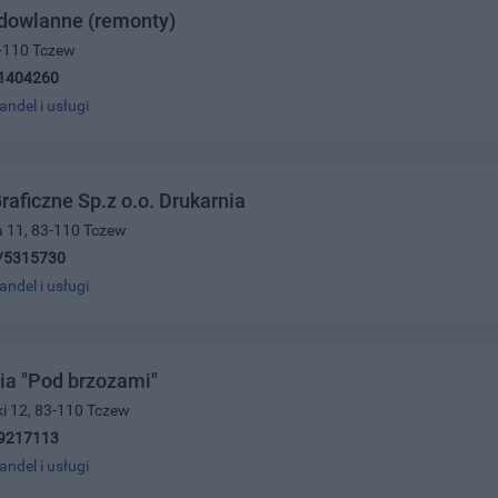
udowlanne (remonty)
3-110 Tczew
1404260
andel i usługi
raficzne Sp.z o.o. Drukarnia
a 11, 83-110 Tczew
/5315730
andel i usługi
ia "Pod brzozami"
ki 12, 83-110 Tczew
9217113
andel i usługi