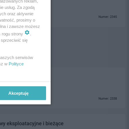
alizowanych reklam,
ie usług. Za zgodą
ych oraz aktywnie
Numer: 2345
watność, prosimy o
wolna i zawsze możesz
m rogu strony
.
sprzeciwić się
 naszych serwisów
esz w
Polityce
Akceptuję
Numer: 2338
y eksploatacyjne i bieżące