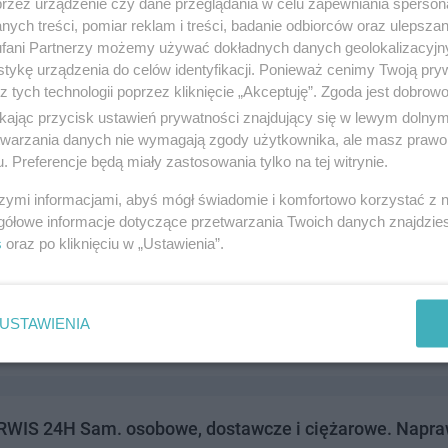
przez urządzenie czy dane przeglądania w celu zapewniania sperson
ia 1, 83-110 Tczew
ych treści, pomiar reklam i treści, badanie odbiorców oraz ulepszan
8348454
fani Partnerzy możemy używać dokładnych danych geolokalizacyjn
andel i usługi
tykę urządzenia do celów identyfikacji. Ponieważ cenimy Twoją pry
z tych technologii poprzez kliknięcie „Akceptuję”. Zgoda jest dobro
ikając przycisk ustawień prywatności znajdujący się w lewym dolny
etwarzania danych nie wymagają zgody użytkownika, ale masz prawo 
. Preferencje będą miały zastosowania tylko na tej witrynie.
szymi informacjami, abyś mógł świadomie i komfortowo korzystać z
gółowe informacje dotyczące przetwarzania Twoich danych znajdzi
s
oraz po kliknięciu w „Ustawienia”.
 - usługi elektryczne
owa 12, 83-110 Tczew
176333
USTAWIENIA
andel i usługi
WIS 24H Sam. osobowe, dostawcze i ciężarowe. Napraw