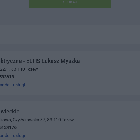
SZUKAJ
ektryczne - ELTIS Łukasz Myszka
 22/1, 83-110 Tczew
533613
andel i usługi
awieckie
żykowo, Czyżykowska 37, 83-110 Tczew
5124176
andel i usługi