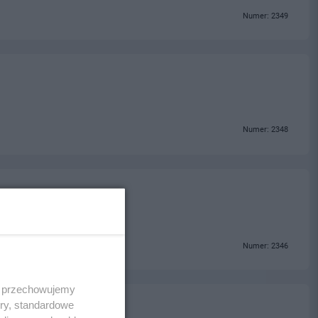
Numer: 2349
Numer: 2348
Numer: 2346
 i przechowujemy
ory, standardowe