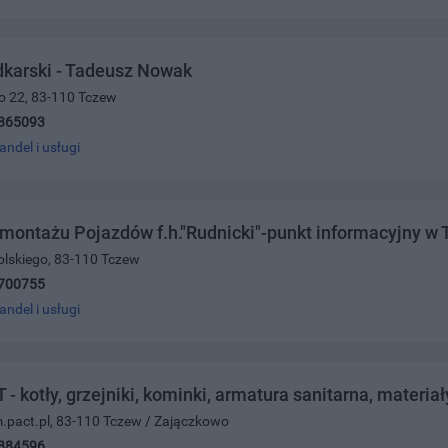
karski - Tadeusz Nowak
ego 22, 83-110 Tczew
865093
andel i usługi
montażu Pojazdów f.h."Rudnicki"-punkt informacyjny w 
olskiego, 83-110 Tczew
700755
andel i usługi
 kotły, grzejniki, kominki, armatura sanitarna, materiał
.pact.pl, 83-110 Tczew / Zajączkowo
884596