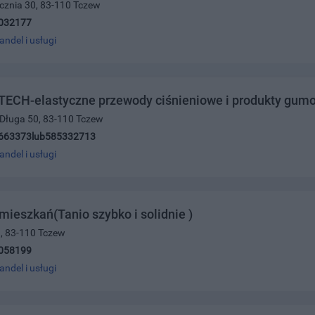
ycznia 30, 83-110 Tczew
032177
andel i usługi
ECH-elastyczne przewody ciśnieniowe i produkty gum
 Długa 50, 83-110 Tczew
663373lub585332713
andel i usługi
ieszkań(Tanio szybko i solidnie )
a, 83-110 Tczew
058199
andel i usługi