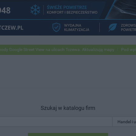
le Street View na ulicach Tczewa. Aktualizują mapy
Pod wpływem al
Szukaj w katalogu firm