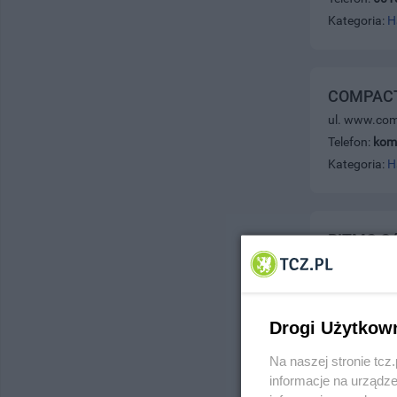
Kategoria:
H
COMPACT -
ul. www.com
Telefon:
kom
Kategoria:
H
RITMO Oś
ul. Al. Solid
Telefon:
051
Kategoria:
H
Drogi Użytkow
Na naszej stronie tc
informacje na urządze
Timber - 