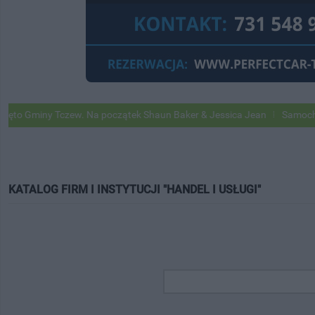
miny Tczew. Na początek Shaun Baker & Jessica Jean
Samochody Goog
KATALOG FIRM I INSTYTUCJI "HANDEL I USŁUGI"