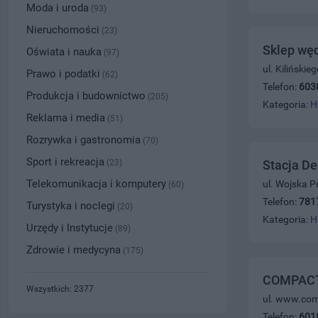
Moda i uroda
(93)
Nieruchomości
(23)
Sklep węd
Oświata i nauka
(97)
ul. Kiliński
Prawo i podatki
(62)
Telefon:
603
Produkcja i budownictwo
(205)
Kategoria:
H
Reklama i media
(51)
Rozrywka i gastronomia
(70)
Sport i rekreacja
(23)
Stacja De
Telekomunikacja i komputery
ul. Wojska P
(60)
Telefon:
781
Turystyka i noclegi
(20)
Kategoria:
H
Urzędy i Instytucje
(89)
Zdrowie i medycyna
(175)
COMPACT -
Wszystkich: 2377
ul. www.com
Telefon:
601