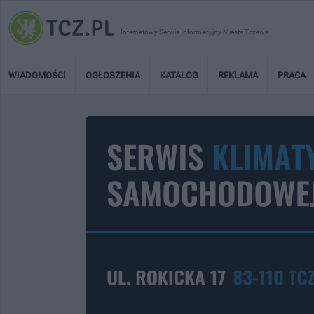
Internetowy Serwis Informacyjny Miasta Tczewa
WIADOMOŚCI
OGŁOSZENIA
KATALOG
REKLAMA
PRACA