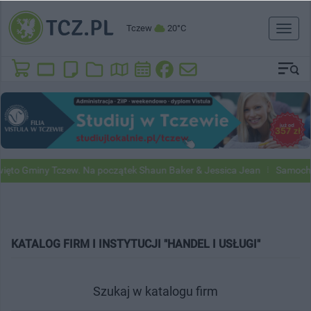
Tczew
20°C
Toggl
naviga
to Gminy Tczew. Na początek Shaun Baker & Jessica Jean
Samochody 
KATALOG FIRM I INSTYTUCJI "HANDEL I USŁUGI"
Szukaj w katalogu firm