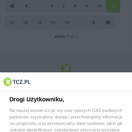
...
6
7
8
9
10
11
12
13
14
15
16
...
strona 11 z
54
© 2001-2026 Tczew - TCZ.PL Sp. z o.o. Internetowy Serwis Informacyjny Miasta
Tczewa
Drogi Użytkowniku,
Na naszej stronie tcz.pl, my oraz naszych 1162 zaufanych
partnerów uzyskujemy dostęp i przechowujemy informacje
na urządzeniu oraz przetwarzamy dane osobowe, takie jak
unikalne identyfikatory, standardowe informacje wysyłane