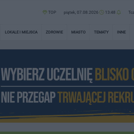
TOP
piątek, 07.08.2026
13:48
Tc
LOKALE I MIEJSCA
ZDROWIE
MIASTO
TEMATY
INNE