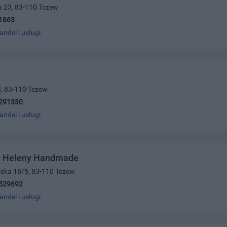
a 23, 83-110 Tczew
1863
andel i usługi
8, 83-110 Tczew
291330
andel i usługi
a Heleny Handmade
jska 18/5, 83-110 Tczew
529692
andel i usługi