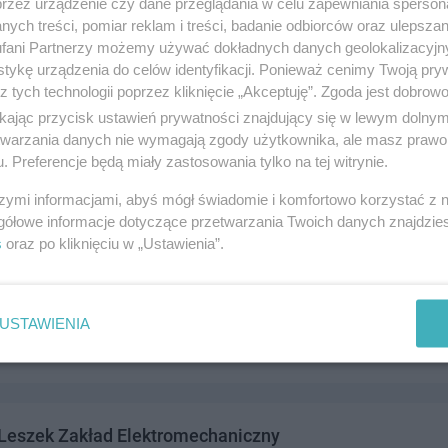
przez urządzenie czy dane przeglądania w celu zapewniania sperson
ych treści, pomiar reklam i treści, badanie odbiorców oraz ulepszan
fani Partnerzy możemy używać dokładnych danych geolokalizacyjn
tykę urządzenia do celów identyfikacji. Ponieważ cenimy Twoją pry
z tych technologii poprzez kliknięcie „Akceptuję”. Zgoda jest dobro
 Feliks Sklep Przemysłowy
ikając przycisk ustawień prywatności znajdujący się w lewym dolny
7, 83-110 Tczew
etwarzania danych nie wymagają zgody użytkownika, ale masz prawo 
. Preferencje będą miały zastosowania tylko na tej witrynie.
2771
andel i usługi
szymi informacjami, abyś mógł świadomie i komfortowo korzystać z
gółowe informacje dotyczące przetwarzania Twoich danych znajdzi
s
oraz po kliknięciu w „Ustawienia”.
drzej i Dariusz S.C. Sklep Spożywczy
 4, 83-110 Tczew
USTAWIENIA
0337
andel i usługi
Leszek Zakład Elektromechaniczny