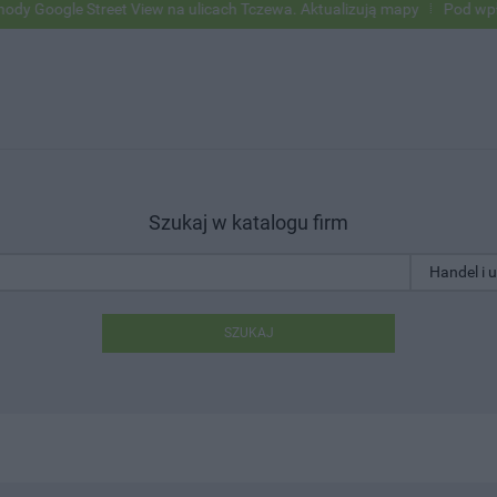
e Street View na ulicach Tczewa. Aktualizują mapy
Pod wpływem alko
Szukaj w katalogu firm
SZUKAJ