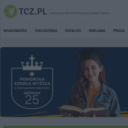
Internetowy Serwis Informacyjny Miasta Tczewa
WIADOMOŚCI
OGŁOSZENIA
KATALOG
REKLAMA
PRACA