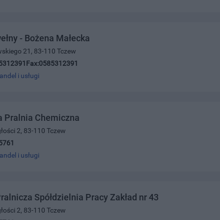
ełny - Bożena Małecka
wskiego 21, 83-110 Tczew
5312391Fax:0585312391
andel i usługi
a Pralnia Chemiczna
głości 2, 83-110 Tczew
5761
andel i usługi
ralnicza Spółdzielnia Pracy Zakład nr 43
głości 2, 83-110 Tczew