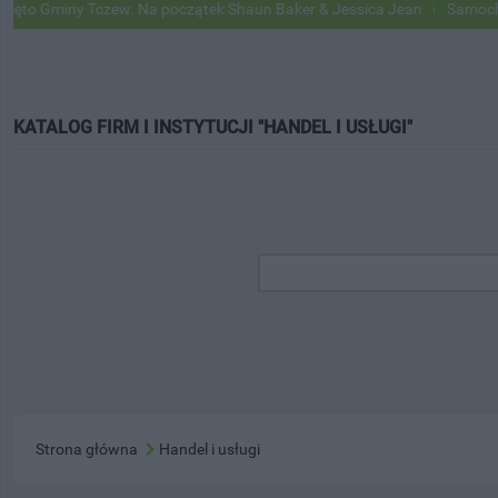
iny Tczew. Na początek Shaun Baker & Jessica Jean
Samochody Googl
KATALOG FIRM I INSTYTUCJI "HANDEL I USŁUGI"
Strona główna
Handel i usługi