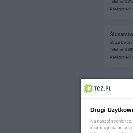
Telefon:
531
Kategoria:
H
Ślusarstw
ul. Za Dwor
Telefon:
532
Kategoria:
H
Ślubnidor
ul. Kielnień
Telefon:
661
Kategoria:
H
Drogi Użytkow
Na naszej stronie tc
informacje na urządze