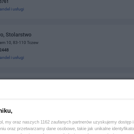
5761
andel i usługi
o, Stolarstwo
cem 10, 83-110 Tczew
2448
andel i usługi
adcy.pl
ska, 80-299 Gdańsk
508508
andel i usługi
niku,
z.pl, my oraz naszych 1162 zaufanych partnerów uzyskujemy dostęp
niu oraz przetwarzamy dane osobowe, takie jak unikalne identyfikat