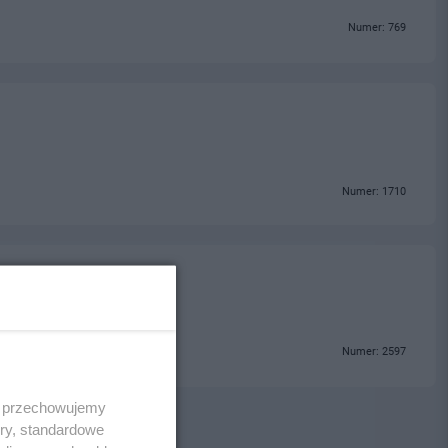
Numer: 769
Numer: 1710
Numer: 2597
 i przechowujemy
ory, standardowe