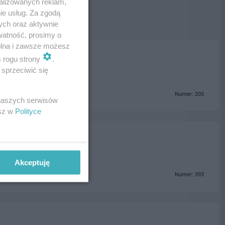
alizowanych reklam,
ie usług. Za zgodą
ych oraz aktywnie
watność, prosimy o
wolna i zawsze możesz
m rogu strony
.
sprzeciwić się
Numer: 205
 naszych serwisów
esz w
Polityce
Akceptuję
Numer: 393