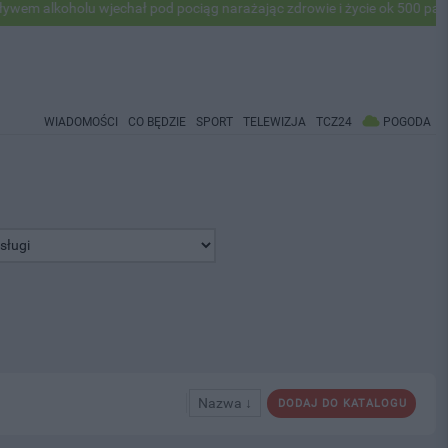
holu wjechał pod pociąg narażając zdrowie i życie ok 500 pasażerów! 
WIADOMOŚCI
CO BĘDZIE
SPORT
TELEWIZJA
TCZ24
POGODA
Nazwa ↓
DODAJ DO KATALOGU