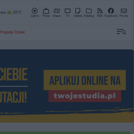
zew
20°C
Zgłoś
Praca
Mapa
TV
Galeria
Katalog
RSS
Facebook
Poczta
Pogoda Tczew