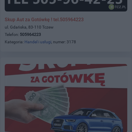
Skup Aut za Gotówkę ! tel.505964223
ul. Gdańska, 83-110 Tczew
Telefon:
505964223
Kategoria:
Handel i usługi
, numer: 3178