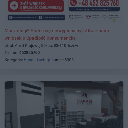
Masz długi? Stałeś się niewypłacalny? Złóż z nami
wniosek o Upadłość Konsumencką
ul. ul. Armii Krajowej 86/5a, 83-110 Tczew
Telefon:
452825760
Kategoria:
Handel i usługi
, numer: 3306