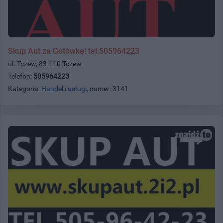
Skup Aut za Gotówkę! tel.505964223
ul. Tczew, 83-110 Tczew
Telefon:
505964223
Kategoria:
Handel i usługi
, numer: 3141