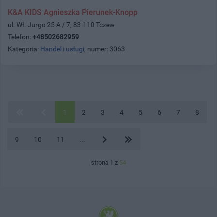
K&A KIDS Agnieszka Pierunek-Knopp
ul. Wł. Jurgo 25 A / 7, 83-110 Tczew
Telefon:
+48502682959
Kategoria:
Handel i usługi
, numer: 3063
1
2
3
4
5
6
7
8
9
10
11
...
strona 1 z
54