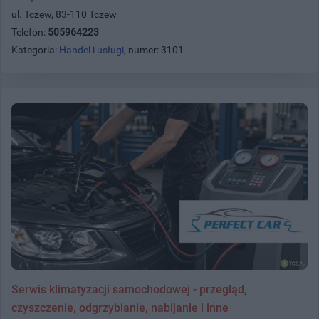
ul. Tczew, 83-110 Tczew
Telefon:
505964223
Kategoria:
Handel i usługi
, numer: 3101
Serwis klimatyzacji samochodowej - przegląd,
czyszczenie, odgrzybianie, nabijanie i inne