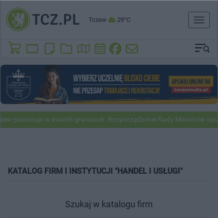
Tczew
29°C
Toggl
naviga
taje w swoich granicach. Rozporządzenie Rady Ministrów opublikowan
KATALOG FIRM I INSTYTUCJI "HANDEL I USŁUGI"
Szukaj w katalogu firm