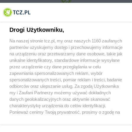
© 2001-2026 Tczew - TCZ.PL Sp. z o.o. Internetowy Serwis Informacyjny Miasta
Tczewa
Drogi Użytkowniku,
Na naszej stronie tcz.pl, my oraz naszych 1160 zaufanych
partnerów uzyskujemy dostęp i przechowujemy informacje
na urządzeniu oraz przetwarzamy dane osobowe, takie jak
unikalne identyfikatory, standardowe informacje wysyłane
przez urządzenie czy dane przeglądania w celu
zapewniania spersonalizowanych reklam, wybór
O FIRMIE
POLITYKA PRYWATNOŚCI
HOSTING
spersonalizowanych treści, pomiar reklam i treści, badanie
REKLAMA
WSPÓŁPRACA
RSS
FACEBOOK
KONTAKT
odbiorców oraz ulepszanie usług. Za zgodą Użytkownika
my i Zaufani Partnerzy możemy używać dokładnych
Nasze serwisy
danych geolokalizacyjnych oraz aktywnie skanować
charakterystykę urządzenia do celów identyfikacji.
Aktualności
Muzyka i kultura
Ponieważ cenimy Twoją prywatność, prosimy o zgodę na
Tcz24
Archiwum wydarzeń
korzystanie z tych technologii poprzez kliknięcie
Kronika Policyjna
Telewizja Internetowa
„Akceptuję”. Zgoda jest dobrowolna i zawsze możesz ją
Kalendarz imprez
Sport
zmienić/wycofać klikając przycisk ustawień prywatności