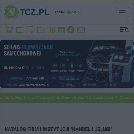
Tczew
21°C
Toggl
naviga
miny Tczew. Na początek Shaun Baker & Jessica Jean
Samochody Goo
KATALOG FIRM I INSTYTUCJI "HANDEL I USŁUGI"