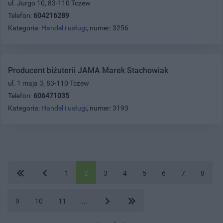
ul. Jurgo 10, 83-110 Tczew
Telefon:
604216289
Kategoria:
Handel i usługi
, numer: 3256
Producent biżuterii JAMA Marek Stachowiak
ul. 1 maja 3, 83-110 Tczew
Telefon:
606471035
Kategoria:
Handel i usługi
, numer: 3193
1
2
3
4
5
6
7
8
9
10
11
...