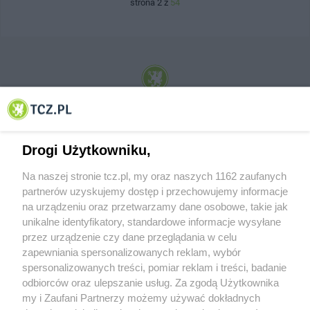
strona 2 z
54
© 2001-2026 Tczew - TCZ.PL Sp. z o.o. Internetowy Serwis Informacyjny Miasta
Tczewa
Drogi Użytkowniku,
Na naszej stronie tcz.pl, my oraz naszych 1162 zaufanych
partnerów uzyskujemy dostęp i przechowujemy informacje
na urządzeniu oraz przetwarzamy dane osobowe, takie jak
unikalne identyfikatory, standardowe informacje wysyłane
przez urządzenie czy dane przeglądania w celu
zapewniania spersonalizowanych reklam, wybór
O FIRMIE
POLITYKA PRYWATNOŚCI
HOSTING
spersonalizowanych treści, pomiar reklam i treści, badanie
REKLAMA
WSPÓŁPRACA
RSS
FACEBOOK
KONTAKT
odbiorców oraz ulepszanie usług. Za zgodą Użytkownika
my i Zaufani Partnerzy możemy używać dokładnych
Nasze serwisy