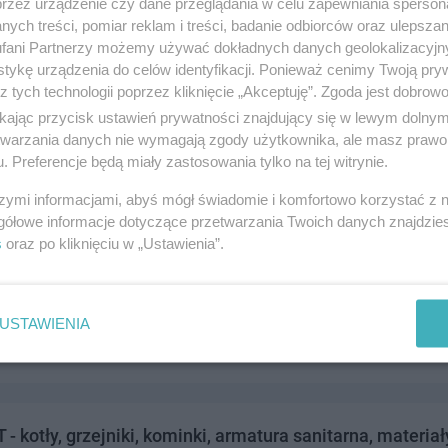
przez urządzenie czy dane przeglądania w celu zapewniania sperson
ych treści, pomiar reklam i treści, badanie odbiorców oraz ulepszan
fani Partnerzy możemy używać dokładnych danych geolokalizacyjn
tykę urządzenia do celów identyfikacji. Ponieważ cenimy Twoją pry
z tych technologii poprzez kliknięcie „Akceptuję”. Zgoda jest dobro
kar Autoryzowany Przedstawiciel Plus GSM
ikając przycisk ustawień prywatności znajdujący się w lewym dolny
cza 10, 83-110 Tczew
etwarzania danych nie wymagają zgody użytkownika, ale masz prawo 
. Preferencje będą miały zastosowania tylko na tej witrynie.
2436
andel i usługi
szymi informacjami, abyś mógł świadomie i komfortowo korzystać z
gółowe informacje dotyczące przetwarzania Twoich danych znajdzi
s
oraz po kliknięciu w „Ustawienia”.
 Instalacje grzewcze i wodno kanalizacyjne (wod-kan)
.pact.pl, 83-110 Tczew / Zajączkowo 2
USTAWIENIA
:607408923
andel i usługi
 kotły, grzejniki, kominki, armatura sanitarna, materiał