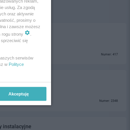
alizowanych reklam,
ie usług. Za zgodą
ych oraz aktywnie
watność, prosimy o
wolna i zawsze możesz
m rogu strony
.
sprzeciwić się
Numer: 417
 naszych serwisów
esz w
Polityce
Akceptuję
Numer: 2348
y instalacyjne