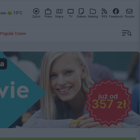
zew
19°C
Zgłoś
Praca
Mapa
TV
Galeria
Katalog
RSS
Facebook
Poczta
Pogoda Tczew