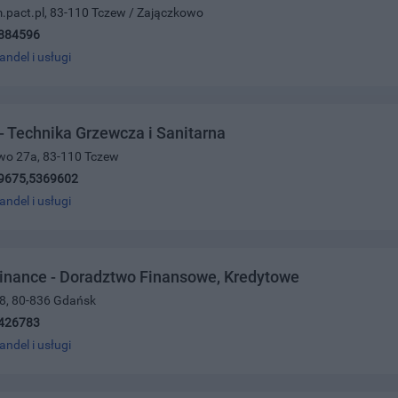
.pact.pl, 83-110 Tczew / Zajączkowo
884596
andel i usługi
 Technika Grzewcza i Sanitarna
owo 27a, 83-110 Tczew
9675,5369602
andel i usługi
inance - Doradztwo Finansowe, Kredytowe
/8, 80-836 Gdańsk
426783
andel i usługi