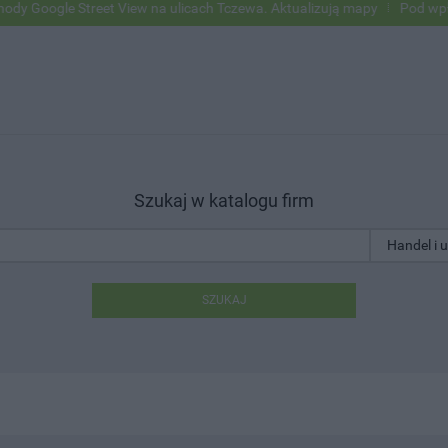
e Street View na ulicach Tczewa. Aktualizują mapy
Pod wpływem alko
Szukaj w katalogu firm
SZUKAJ