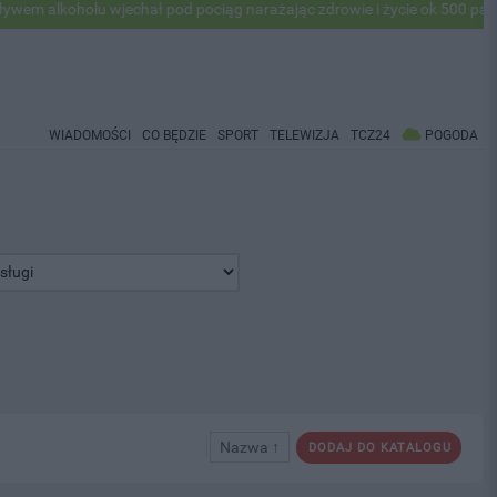
holu wjechał pod pociąg narażając zdrowie i życie ok 500 pasażerów! 
WIADOMOŚCI
CO BĘDZIE
SPORT
TELEWIZJA
TCZ24
POGODA
Nazwa ↑
DODAJ DO KATALOGU