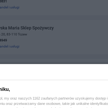
3831
andel i usługi
ska Maria Sklep Spożywczy
a 20, 83-110 Tczew
4949
andel i usługi
i Mirosław Kantor Wymiany Walut
cza 16, 83-110 Tczew
2105
andel i usługi
niku,
z.pl, my oraz naszych 1162 zaufanych partnerów uzyskujemy dostęp
niu oraz przetwarzamy dane osobowe, takie jak unikalne identyfikat