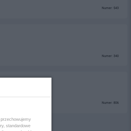
Numer: 543
Numer: 340
Numer: 806
 i przechowujemy
ory, standardowe