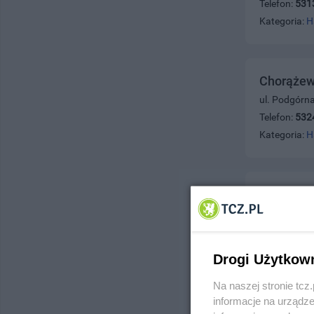
Telefon:
531
Kategoria:
H
Chorążew
ul. Podgórn
Telefon:
532
Kategoria:
H
Ciesielsk
ul. Mickiewi
Telefon:
531
Kategoria:
H
Drogi Użytkow
Na naszej stronie tc
informacje na urządze