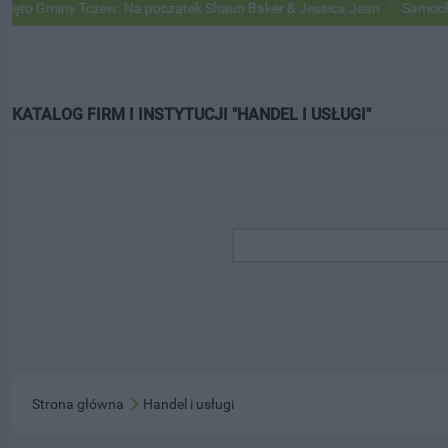
iny Tczew. Na początek Shaun Baker & Jessica Jean
Samochody Googl
KATALOG FIRM I INSTYTUCJI "HANDEL I USŁUGI"
Strona główna
Handel i usługi