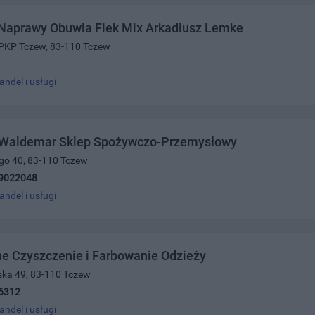
Naprawy Obuwia Flek Mix Arkadiusz Lemke
 PKP Tczew, 83-110 Tczew
andel i usługi
Waldemar Sklep Spożywczo-Przemysłowy
ego 40, 83-110 Tczew
9022048
andel i usługi
e Czyszczenie i Farbowanie Odzieży
ńska 49, 83-110 Tczew
6312
andel i usługi