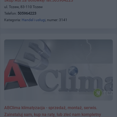
Skup Aut za Gotówkę! tel.505964223
ul. Tczew, 83-110 Tczew
Telefon:
505964223
Kategoria:
Handel i usługi
, numer: 3141
ABClima klimatyzacja - sprzedaż, montaż, serwis.
Zainstaluj sam, kup na raty, lub zleć nam kompletny