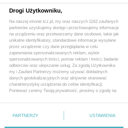
Drogi Użytkowniku,
Na naszej stronie tcz.pl, my oraz naszych 1162 zaufanych
partnerów uzyskujemy dostęp i przechowujemy informacje
na urządzeniu oraz przetwarzamy dane osobowe, takie jak
unikalne identyfikatory, standardowe informacje wysyłane
przez urządzenie czy dane przeglądania w celu
zapewniania spersonalizowanych reklam, wybór
O FIRMIE
POLITYKA PRYWATNOŚCI
HOSTING
spersonalizowanych treści, pomiar reklam i treści, badanie
REKLAMA
WSPÓŁPRACA
RSS
FACEBOOK
KONTAKT
odbiorców oraz ulepszanie usług. Za zgodą Użytkownika
my i Zaufani Partnerzy możemy używać dokładnych
Nasze serwisy
danych geolokalizacyjnych oraz aktywnie skanować
charakterystykę urządzenia do celów identyfikacji.
Aktualności
Muzyka i kultura
Ponieważ cenimy Twoją prywatność, prosimy o zgodę na
Tcz24
Archiwum wydarzeń
korzystanie z tych technologii poprzez kliknięcie
Kronika Policyjna
Telewizja Internetowa
„Akceptuję”. Zgoda jest dobrowolna i zawsze możesz ją
Kalendarz imprez
Sport
zmienić/wycofać klikając przycisk ustawień prywatności
Salony urody i masażu
Żłobki i przedszkola
PARTNERZY
USTAWIENIA
Historia miasta
Zdjęcia miasta
znajdujący się w lewym dolnym rogu strony
. Niektóre
Władze miasta
Zabytki
rodzaje przetwarzania danych nie wymagają zgody