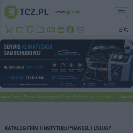
Tczew
17°C
Toggl
naviga
iny Tczew. Na początek Shaun Baker & Jessica Jean
Samochody Googl
KATALOG FIRM I INSTYTUCJI "HANDEL I USŁUGI"