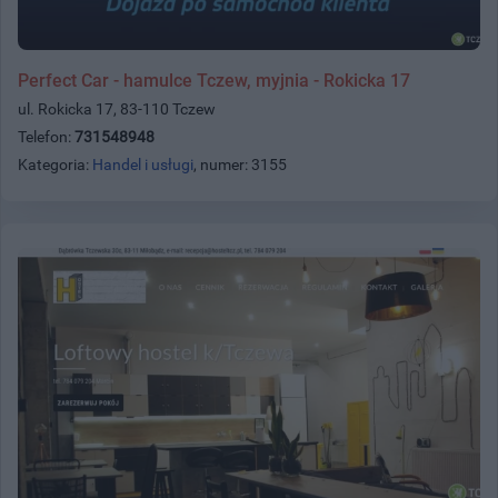
Perfect Car - hamulce Tczew, myjnia - Rokicka 17
ul. Rokicka 17, 83-110 Tczew
Telefon:
731548948
Kategoria:
Handel i usługi
, numer: 3155