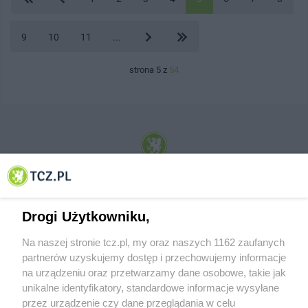
9
10
11
...
strona 5 z
54
© 2001-2026 Tczew - TCZ.PL Sp. z o.o. Internetowy Serwis Informacyjny Miasta
Tczewa
Drogi Użytkowniku,
Na naszej stronie tcz.pl, my oraz naszych 1162 zaufanych
partnerów uzyskujemy dostęp i przechowujemy informacje
na urządzeniu oraz przetwarzamy dane osobowe, takie jak
unikalne identyfikatory, standardowe informacje wysyłane
przez urządzenie czy dane przeglądania w celu