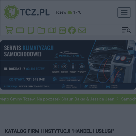
Tczew
17°C
Toggl
naviga
to Gminy Tczew. Na początek Shaun Baker & Jessica Jean
Samochody 
KATALOG FIRM I INSTYTUCJI "HANDEL I USŁUGI"