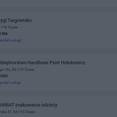
ygi Targowisko
83-110 Tczew
1586
andel i usługi
dsiębiorstwo Handlowe Piotr Hołubowicz
ego 16c, 83-110 Tczew
0585
andel i usługi
ARIAT znakowanie odzieży
wska 37, 83-110 Tczew