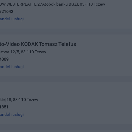
ÓW WESTERPLATTE 27A(obok banku BGŻ), 83-110 Tczew
321642
andel i usługi
oto-Video KODAK Tomasz Telefus
ięstwa 12/5, 83-110 Tczew
4009
andel i usługi
iej 18, 83-110 Tczew
1351
andel i usługi