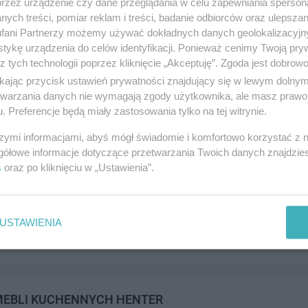
przez urządzenie czy dane przeglądania w celu zapewniania sperson
ych treści, pomiar reklam i treści, badanie odbiorców oraz ulepszan
fani Partnerzy możemy używać dokładnych danych geolokalizacyjn
tykę urządzenia do celów identyfikacji. Ponieważ cenimy Twoją pry
z tych technologii poprzez kliknięcie „Akceptuję”. Zgoda jest dobro
aznokcia
ikając przycisk ustawień prywatności znajdujący się w lewym dolny
a 8a, 83-110 Tczew
etwarzania danych nie wymagają zgody użytkownika, ale masz prawo 
. Preferencje będą miały zastosowania tylko na tej witrynie.
855323
andel i usługi
szymi informacjami, abyś mógł świadomie i komfortowo korzystać z
gółowe informacje dotyczące przetwarzania Twoich danych znajdzi
s
oraz po kliknięciu w „Ustawienia”.
ebli Kuchennych STOLPIO DESIGN
ńska 55, 83-110 Tczew
USTAWIENIA
514720
andel i usługi
MEBLI KUCHENNYCH HENTER