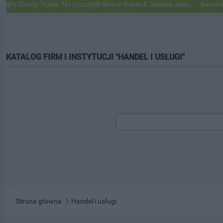
iny Tczew. Na początek Shaun Baker & Jessica Jean
Samochody Googl
KATALOG FIRM I INSTYTUCJI "HANDEL I USŁUGI"
Strona główna
Handel i usługi