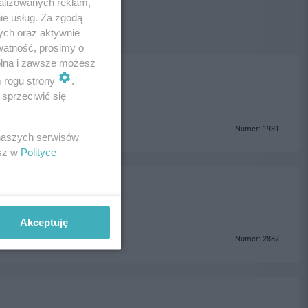
alizowanych reklam,
ie usług. Za zgodą
ych oraz aktywnie
watność, prosimy o
wolna i zawsze możesz
m rogu strony
.
sprzeciwić się
Numer: 1931
 naszych serwisów
esz w
Polityce
Akceptuję
Numer: 2887