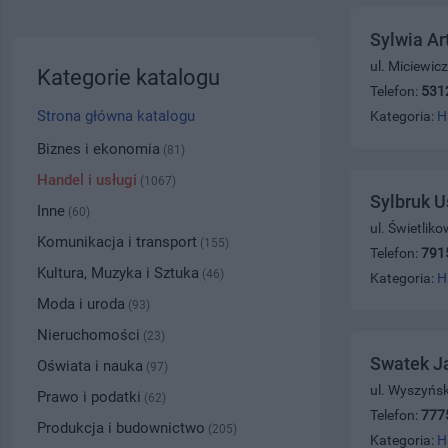
Sylwia Ar
ul. Miciewic
Kategorie katalogu
Telefon:
531
Strona główna katalogu
Kategoria:
H
Biznes i ekonomia
(81)
Handel i usługi
(1067)
Sylbruk 
Inne
(60)
ul. Świetlik
Komunikacja i transport
(155)
Telefon:
791
Kultura, Muzyka i Sztuka
(46)
Kategoria:
H
Moda i uroda
(93)
Nieruchomości
(23)
Swatek Ja
Oświata i nauka
(97)
ul. Wyszyńs
Prawo i podatki
(62)
Telefon:
777
Produkcja i budownictwo
(205)
Kategoria:
H