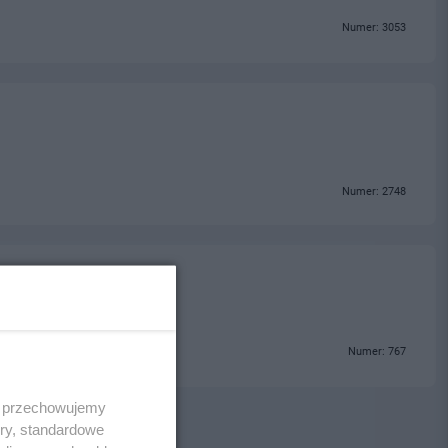
Numer: 3053
Numer: 2748
Numer: 767
 i przechowujemy
ory, standardowe