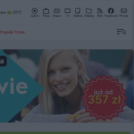
zew
20°C
Zgłoś
Praca
Mapa
TV
Galeria
Katalog
RSS
Facebook
Poczta
Pogoda Tczew