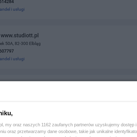
614284
andel i usługi
 www.studiott.pl
nek 50A, 82-300 Elbląg
607797
andel i usługi
lus Magdalena Kozłowska
ego 14c, 83-110 Tczew
1322
andel i usługi
niku,
z.pl, my oraz naszych 1162 zaufanych partnerów uzyskujemy dostęp
niu oraz przetwarzamy dane osobowe, takie jak unikalne identyfikat