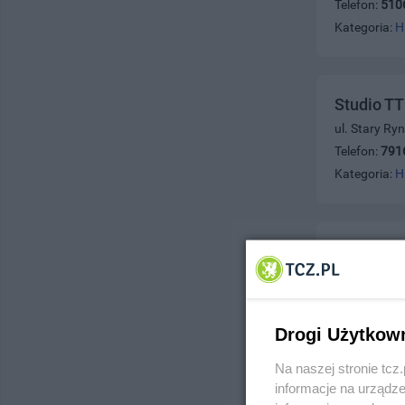
Telefon:
510
Kategoria:
H
Studio TT
ul. Stary Ry
Telefon:
791
Kategoria:
H
Studio P
ul. Jasiński
Telefon:
777
Kategoria:
H
Drogi Użytkow
Na naszej stronie tc
informacje na urządze