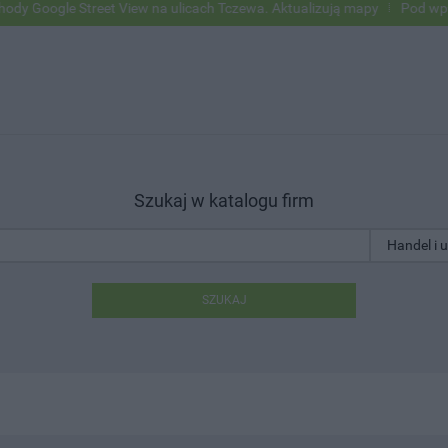
e Street View na ulicach Tczewa. Aktualizują mapy
Pod wpływem alko
Szukaj w katalogu firm
SZUKAJ