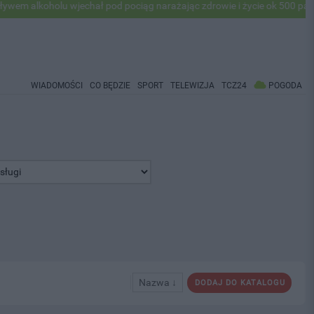
holu wjechał pod pociąg narażając zdrowie i życie ok 500 pasażerów! 
WIADOMOŚCI
CO BĘDZIE
SPORT
TELEWIZJA
TCZ24
POGODA
Nazwa ↓
DODAJ DO KATALOGU