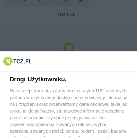
strona 6 z
54
© 2001-2026 Tczew - TCZ.PL Sp. z o.o. Internetowy Serwis Informacyjny Miasta
Tczewa
Drogi Użytkowniku,
Na naszej stronie tcz.pl, my oraz naszych 1162 zaufanych
partnerów uzyskujemy dostęp i przechowujemy informacje
na urządzeniu oraz przetwarzamy dane osobowe, takie jak
unikalne identyfikatory, standardowe informacje wysyłane
przez urządzenie czy dane przeglądania w celu
zapewniania spersonalizowanych reklam, wybór
O FIRMIE
POLITYKA PRYWATNOŚCI
HOSTING
spersonalizowanych treści, pomiar reklam i treści, badanie
REKLAMA
WSPÓŁPRACA
RSS
FACEBOOK
KONTAKT