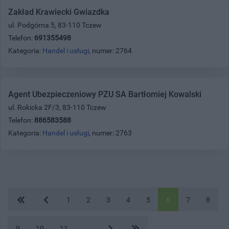
Zakład Krawiecki Gwiazdka
ul. Podgórna 5, 83-110 Tczew
Telefon:
691355498
Kategoria:
Handel i usługi
, numer: 2764
Agent Ubezpieczeniowy PZU SA Bartłomiej Kowalski
ul. Rokicka 2F/3, 83-110 Tczew
Telefon:
886583588
Kategoria:
Handel i usługi
, numer: 2763
1
2
3
4
5
6
7
8
9
10
11
...