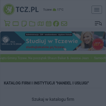
Tczew
17°C
Toggl
naviga
to Gminy Tczew. Na początek Shaun Baker & Jessica Jean
Samochody 
KATALOG FIRM I INSTYTUCJI "HANDEL I USŁUGI"
Szukaj w katalogu firm