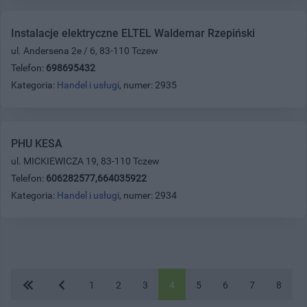
Instalacje elektryczne ELTEL Waldemar Rzepiński
ul. Andersena 2e / 6, 83-110 Tczew
Telefon:
698695432
Kategoria:
Handel i usługi
, numer: 2935
PHU KESA
ul. MICKIEWICZA 19, 83-110 Tczew
Telefon:
606282577,664035922
Kategoria:
Handel i usługi
, numer: 2934
1
2
3
4
5
6
7
8