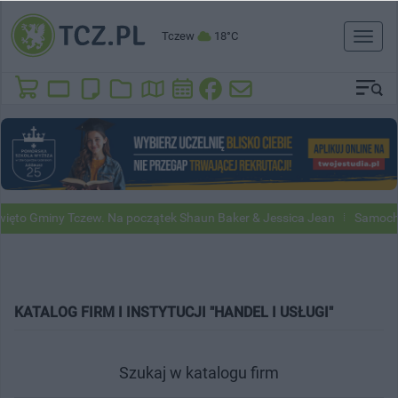
Tczew
18°C
Toggl
naviga
to Gminy Tczew. Na początek Shaun Baker & Jessica Jean
Samochody 
KATALOG FIRM I INSTYTUCJI "HANDEL I USŁUGI"
Szukaj w katalogu firm