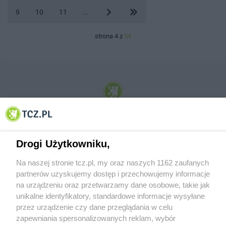
9
10
11
...
strona 4 z
54
© 2001-2026 Tczew - TCZ.PL Sp. z o.o. Internetowy Serwis Informacyjny Miasta
Tczewa
Drogi Użytkowniku,
Na naszej stronie tcz.pl, my oraz naszych 1162 zaufanych
partnerów uzyskujemy dostęp i przechowujemy informacje
na urządzeniu oraz przetwarzamy dane osobowe, takie jak
unikalne identyfikatory, standardowe informacje wysyłane
przez urządzenie czy dane przeglądania w celu
zapewniania spersonalizowanych reklam, wybór
O FIRMIE
POLITYKA PRYWATNOŚCI
HOSTING