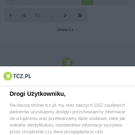
9
10
11
...
strona 5 z
54
© 2001-2026 Tczew - TCZ.PL Sp. z o.o. Internetowy Serwis Informacyjny Miasta
Tczewa
Drogi Użytkowniku,
Na naszej stronie tcz.pl, my oraz naszych 1162 zaufanych
partnerów uzyskujemy dostęp i przechowujemy informacje
na urządzeniu oraz przetwarzamy dane osobowe, takie jak
unikalne identyfikatory, standardowe informacje wysyłane
przez urządzenie czy dane przeglądania w celu