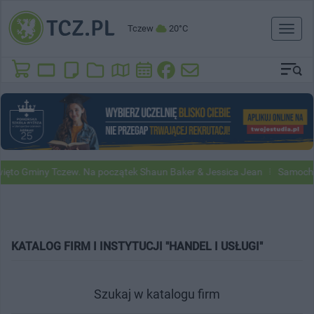
Tczew
20°C
Toggl
naviga
to Gminy Tczew. Na początek Shaun Baker & Jessica Jean
Samochody 
KATALOG FIRM I INSTYTUCJI "HANDEL I USŁUGI"
Szukaj w katalogu firm