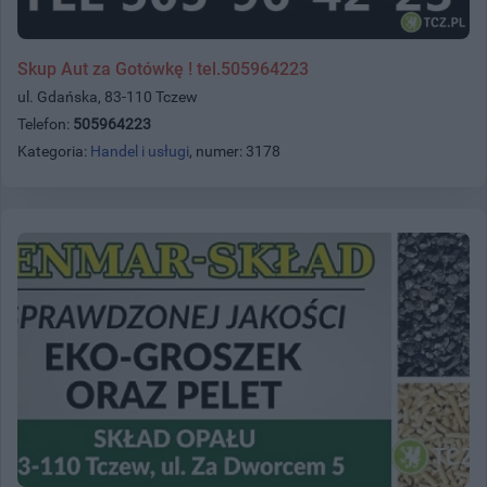
Skup Aut za Gotówkę ! tel.505964223
ul. Gdańska, 83-110 Tczew
Telefon:
505964223
Kategoria:
Handel i usługi
, numer: 3178