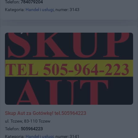
Telefon:
784079204
Kategoria:
Handel i usługi
, numer: 3143
Skup Aut za Gotówkę! tel.505964223
ul. Tczew, 83-110 Tczew
Telefon:
505964223
Kategoria:
Handel i usługi
, numer: 3141