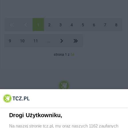
1
2
3
4
5
6
7
8
9
10
11
...
strona 1 z
54
© 2001-2026 Tczew - TCZ.PL Sp. z o.o. Internetowy Serwis Informacyjny Miasta
Tczewa
Drogi Użytkowniku,
Na naszej stronie tcz.pl, my oraz naszych 1162 zaufanych