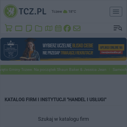
Tczew
18°C
Toggl
naviga
y Tczew. Na początek Shaun Baker & Jessica Jean
Samochody Google 
KATALOG FIRM I INSTYTUCJI "HANDEL I USŁUGI"
Szukaj w katalogu firm