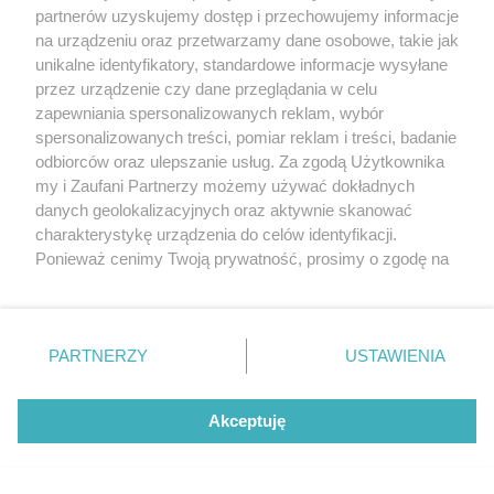
partnerów uzyskujemy dostęp i przechowujemy informacje
na urządzeniu oraz przetwarzamy dane osobowe, takie jak
unikalne identyfikatory, standardowe informacje wysyłane
przez urządzenie czy dane przeglądania w celu
zapewniania spersonalizowanych reklam, wybór
O FIRMIE
POLITYKA PRYWATNOŚCI
HOSTING
spersonalizowanych treści, pomiar reklam i treści, badanie
REKLAMA
WSPÓŁPRACA
RSS
FACEBOOK
KONTAKT
odbiorców oraz ulepszanie usług. Za zgodą Użytkownika
my i Zaufani Partnerzy możemy używać dokładnych
Nasze serwisy
danych geolokalizacyjnych oraz aktywnie skanować
charakterystykę urządzenia do celów identyfikacji.
Aktualności
Muzyka i kultura
Ponieważ cenimy Twoją prywatność, prosimy o zgodę na
Tcz24
Archiwum wydarzeń
korzystanie z tych technologii poprzez kliknięcie
Kronika Policyjna
Telewizja Internetowa
„Akceptuję”. Zgoda jest dobrowolna i zawsze możesz ją
Kalendarz imprez
Sport
zmienić/wycofać klikając przycisk ustawień prywatności
Salony urody i masażu
Żłobki i przedszkola
PARTNERZY
USTAWIENIA
Historia miasta
Zdjęcia miasta
znajdujący się w lewym dolnym rogu strony
. Niektóre
Władze miasta
Zabytki
rodzaje przetwarzania danych nie wymagają zgody
użytkownika, ale masz prawo sprzeciwić się takiemu
Akceptuję
przetwarzaniu. Preferencje będą miały zastosowania tylko
na tej witrynie.
Zainstaluj aplikację Tcz.pl w Google Play:
Android