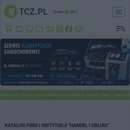
Tczew
24°C
Toggl
naviga
to Gminy Tczew. Na początek Shaun Baker & Jessica Jean
Samochody 
KATALOG FIRM I INSTYTUCJI "HANDEL I USŁUGI"