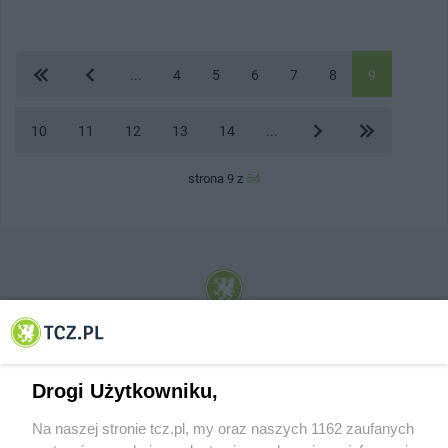
...
4
5
6
7
8
9
10
11
12
13
14
...
strona 9 z
54
© 2001-2026 Tczew - TCZ.PL Sp. z o.o. Internetowy Serwis Informacyjny Miasta
Tczewa
Drogi Użytkowniku,
Na naszej stronie tcz.pl, my oraz naszych 1162 zaufanych