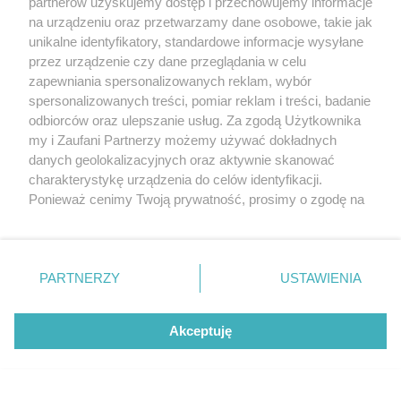
partnerów uzyskujemy dostęp i przechowujemy informacje
na urządzeniu oraz przetwarzamy dane osobowe, takie jak
unikalne identyfikatory, standardowe informacje wysyłane
przez urządzenie czy dane przeglądania w celu
zapewniania spersonalizowanych reklam, wybór
O FIRMIE
POLITYKA PRYWATNOŚCI
HOSTING
spersonalizowanych treści, pomiar reklam i treści, badanie
REKLAMA
WSPÓŁPRACA
RSS
FACEBOOK
KONTAKT
odbiorców oraz ulepszanie usług. Za zgodą Użytkownika
my i Zaufani Partnerzy możemy używać dokładnych
Nasze serwisy
danych geolokalizacyjnych oraz aktywnie skanować
charakterystykę urządzenia do celów identyfikacji.
Aktualności
Muzyka i kultura
Ponieważ cenimy Twoją prywatność, prosimy o zgodę na
Tcz24
Archiwum wydarzeń
korzystanie z tych technologii poprzez kliknięcie
Kronika Policyjna
Telewizja Internetowa
„Akceptuję”. Zgoda jest dobrowolna i zawsze możesz ją
Kalendarz imprez
Sport
zmienić/wycofać klikając przycisk ustawień prywatności
Salony urody i masażu
Żłobki i przedszkola
PARTNERZY
USTAWIENIA
Historia miasta
Zdjęcia miasta
znajdujący się w lewym dolnym rogu strony
. Niektóre
Władze miasta
Zabytki
rodzaje przetwarzania danych nie wymagają zgody
użytkownika, ale masz prawo sprzeciwić się takiemu
Akceptuję
przetwarzaniu. Preferencje będą miały zastosowania tylko
na tej witrynie.
Zainstaluj aplikację Tcz.pl w Google Play:
Android
Zapoznaj się z poniższymi informacjami, abyś mógł