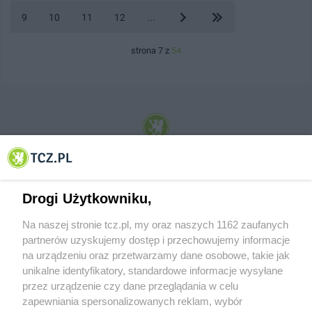
9
10
11
12
...
strona 7 z
54
© 2001-2026 Tczew - TCZ.PL Sp. z o.o. Internetowy Serwis Informacyjny Miasta
Tczewa
Drogi Użytkowniku,
Na naszej stronie tcz.pl, my oraz naszych 1162 zaufanych
partnerów uzyskujemy dostęp i przechowujemy informacje
na urządzeniu oraz przetwarzamy dane osobowe, takie jak
unikalne identyfikatory, standardowe informacje wysyłane
przez urządzenie czy dane przeglądania w celu
zapewniania spersonalizowanych reklam, wybór
O FIRMIE
POLITYKA PRYWATNOŚCI
HOSTING