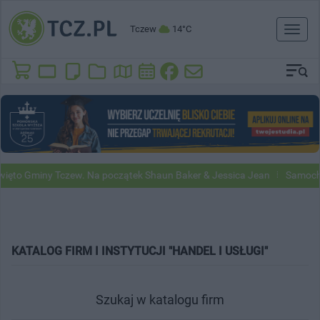
Tczew
14°C
Toggl
naviga
to Gminy Tczew. Na początek Shaun Baker & Jessica Jean
Samochody
KATALOG FIRM I INSTYTUCJI "HANDEL I USŁUGI"
Szukaj w katalogu firm