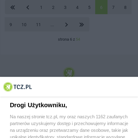
1
2
3
4
5
6
7
8
9
10
11
...
strona 6 z
54
© 2001-2026 Tczew - TCZ.PL Sp. z o.o. Internetowy Serwis Informacyjny Miasta
Tczewa
Drogi Użytkowniku,
Na naszej stronie tcz.pl, my oraz naszych 1162 zaufanych
partnerów uzyskujemy dostęp i przechowujemy informacje
na urządzeniu oraz przetwarzamy dane osobowe, takie jak
unikalne identyfikatory, standardowe informacje wysyłane