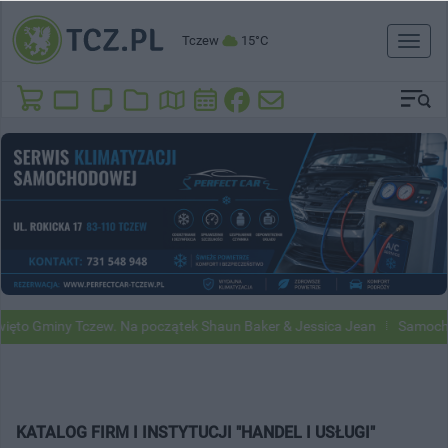
Tczew
15°C
Toggl
naviga
to Gminy Tczew. Na początek Shaun Baker & Jessica Jean
Samochody 
KATALOG FIRM I INSTYTUCJI "HANDEL I USŁUGI"