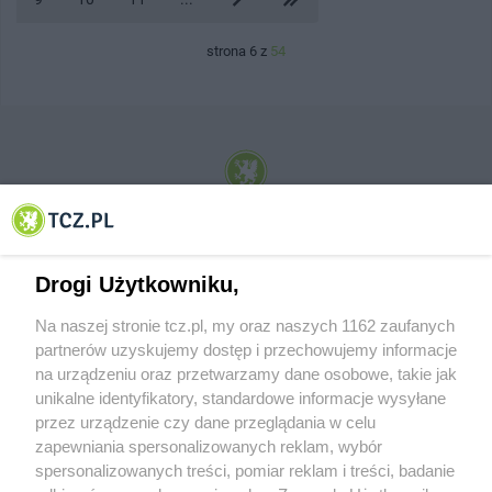
strona 6 z
54
© 2001-2026 Tczew - TCZ.PL Sp. z o.o. Internetowy Serwis Informacyjny Miasta
Tczewa
Drogi Użytkowniku,
Na naszej stronie tcz.pl, my oraz naszych 1162 zaufanych
partnerów uzyskujemy dostęp i przechowujemy informacje
na urządzeniu oraz przetwarzamy dane osobowe, takie jak
unikalne identyfikatory, standardowe informacje wysyłane
przez urządzenie czy dane przeglądania w celu
zapewniania spersonalizowanych reklam, wybór
O FIRMIE
POLITYKA PRYWATNOŚCI
HOSTING
spersonalizowanych treści, pomiar reklam i treści, badanie
REKLAMA
WSPÓŁPRACA
RSS
FACEBOOK
KONTAKT