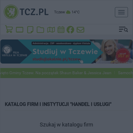
Tczew
14°C
Toggl
naviga
to Gminy Tczew. Na początek Shaun Baker & Jessica Jean
Samochody 
KATALOG FIRM I INSTYTUCJI "HANDEL I USŁUGI"
Szukaj w katalogu firm