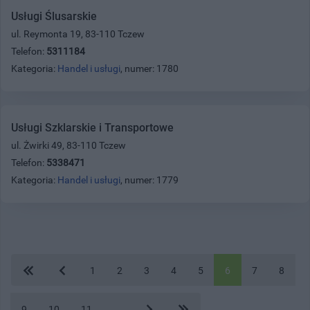
Usługi Ślusarskie
ul. Reymonta 19, 83-110 Tczew
Telefon:
5311184
Kategoria:
Handel i usługi
, numer: 1780
Usługi Szklarskie i Transportowe
ul. Żwirki 49, 83-110 Tczew
Telefon:
5338471
Kategoria:
Handel i usługi
, numer: 1779
1
2
3
4
5
6
7
8
9
10
11
...