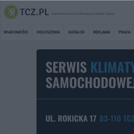
Internetowy Serwis Informacyjny Miasta Tczewa
WIADOMOŚCI
OGŁOSZENIA
KATALOG
REKLAMA
PRACA