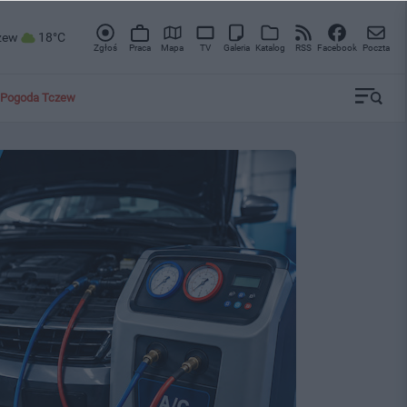
zew
18°C
Zgłoś
Praca
Mapa
TV
Galeria
Katalog
RSS
Facebook
Poczta
Pogoda Tczew