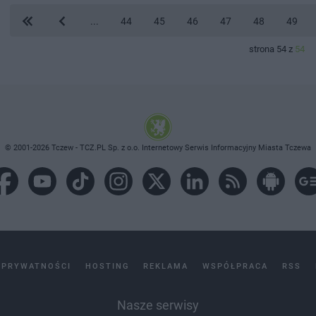
...
44
45
46
47
48
49
strona 54 z
54
© 2001-2026 Tczew - TCZ.PL Sp. z o.o. Internetowy Serwis Informacyjny Miasta Tczewa
 PRYWATNOŚCI
HOSTING
REKLAMA
WSPÓŁPRACA
RSS
Nasze serwisy