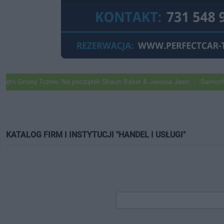
Gminy Tczew. Na początek Shaun Baker & Jessica Jean
Samochody Goo
KATALOG FIRM I INSTYTUCJI "HANDEL I USŁUGI"