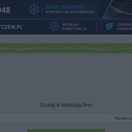
gle Street View na ulicach Tczewa. Aktualizują mapy
Pod wpływem al
Szukaj w katalogu firm