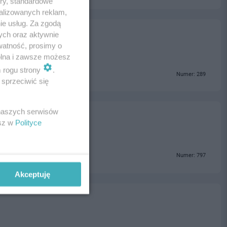
ory, standardowe
alizowanych reklam,
ie usług. Za zgodą
ych oraz aktywnie
watność, prosimy o
wolna i zawsze możesz
m rogu strony
.
Numer: 289
sprzeciwić się
 naszych serwisów
esz w
Polityce
Numer: 797
Akceptuję