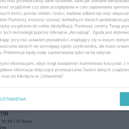
niu oraz przetwarzamy dane osobowe, takie jak unikalne identyfikat
przez urządzenie czy dane przeglądania w celu zapewniania sperson
ych treści, pomiar reklam i treści, badanie odbiorców oraz ulepszan
fani Partnerzy możemy używać dokładnych danych geolokalizacyjn
dsiębiorstwo Handlowe Zdzisław Wasilewski
tykę urządzenia do celów identyfikacji. Ponieważ cenimy Twoją pry
nia 35, 83-110 Tczew
z tych technologii poprzez kliknięcie „Akceptuję”. Zgoda jest dobro
0667
ikając przycisk ustawień prywatności znajdujący się w lewym dolny
andel i usługi
etwarzania danych nie wymagają zgody użytkownika, ale masz prawo 
. Preferencje będą miały zastosowania tylko na tej witrynie.
szymi informacjami, abyś mógł świadomie i komfortowo korzystać z
rzedsiębiorstwo Produkcyjno-Handlowe
gółowe informacje dotyczące przetwarzania Twoich danych znajdzi
a 7, 83-110 Tczew
s
oraz po kliknięciu w „Ustawienia”.
0856
andel i usługi
USTAWIENIA
TIN
a 10, 83-110 Tczew
270