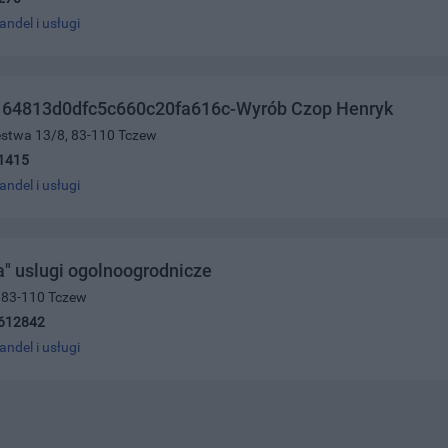
andel i usługi
64813d0dfc5c660c20fa616c-Wyrób Czop Henryk
ięstwa 13/8, 83-110 Tczew
1415
andel i usługi
a" uslugi ogolnoogrodnicze
, 83-110 Tczew
612842
andel i usługi