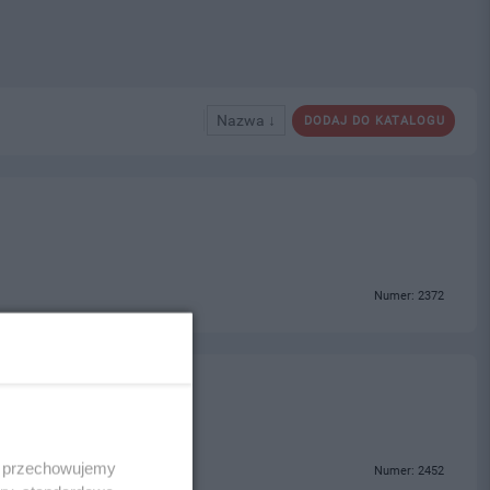
Nazwa ↓
DODAJ DO KATALOGU
Numer: 2372
 i przechowujemy
Numer: 2452