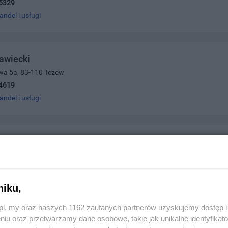
5329
andel i usługi
awiecki
owa 5a, 83-110 Tczew
4619
andel i usługi
mieniarsko-Betoniarski
9, 83-110 Tczew
7510
andel i usługi
niku,
z.pl, my oraz naszych 1162 zaufanych partnerów uzyskujemy dostęp
niu oraz przetwarzamy dane osobowe, takie jak unikalne identyfikat