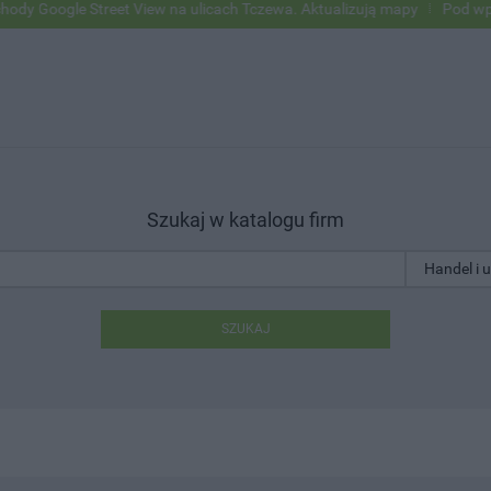
le Street View na ulicach Tczewa. Aktualizują mapy
Pod wpływem alk
Szukaj w katalogu firm
SZUKAJ