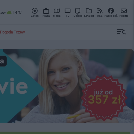
zew
14°C
Zgłoś
Praca
Mapa
TV
Galeria
Katalog
RSS
Facebook
Poczta
Pogoda Tczew