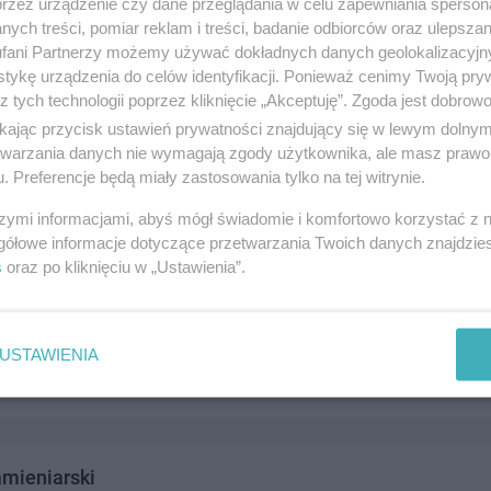
przez urządzenie czy dane przeglądania w celu zapewniania sperson
ych treści, pomiar reklam i treści, badanie odbiorców oraz ulepszan
fani Partnerzy możemy używać dokładnych danych geolokalizacyjn
tykę urządzenia do celów identyfikacji. Ponieważ cenimy Twoją pry
z tych technologii poprzez kliknięcie „Akceptuję”. Zgoda jest dobro
mieniarski 3
ikając przycisk ustawień prywatności znajdujący się w lewym dolny
4, 83-110 Tczew
etwarzania danych nie wymagają zgody użytkownika, ale masz prawo 
. Preferencje będą miały zastosowania tylko na tej witrynie.
7688
andel i usługi
szymi informacjami, abyś mógł świadomie i komfortowo korzystać z
gółowe informacje dotyczące przetwarzania Twoich danych znajdzi
s
oraz po kliknięciu w „Ustawienia”.
mieniarski 1
lcza, 83-110 Tczew
USTAWIENIA
6922
andel i usługi
mieniarski