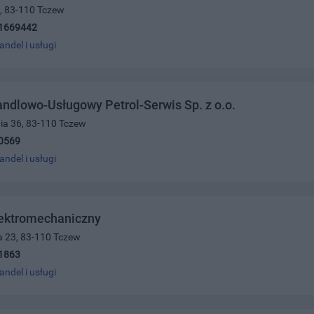
7, 83-110 Tczew
1669442
andel i usługi
ndlowo-Usługowy Petrol-Serwis Sp. z o.o.
nia 36, 83-110 Tczew
0569
andel i usługi
lektromechaniczny
a 23, 83-110 Tczew
1863
andel i usługi