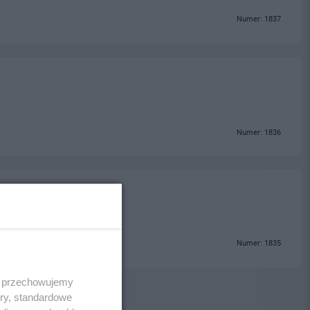
Numer: 1837
Numer: 1836
Numer: 1835
 i przechowujemy
ory, standardowe