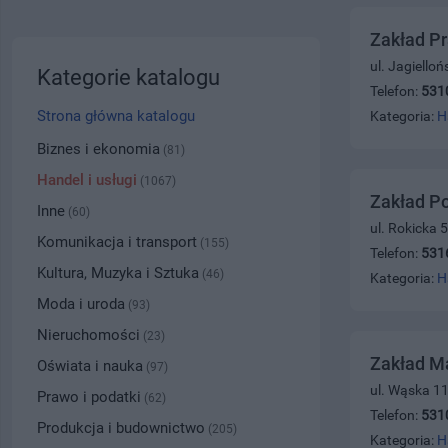
Zakład Pr
ul. Jagiello
Kategorie katalogu
Telefon:
531
Strona główna katalogu
Kategoria:
H
Biznes i ekonomia
(81)
Handel i usługi
(1067)
Zakład P
Inne
(60)
ul. Rokicka 
Komunikacja i transport
(155)
Telefon:
531
Kultura, Muzyka i Sztuka
(46)
Kategoria:
H
Moda i uroda
(93)
Nieruchomości
(23)
Zakład Ma
Oświata i nauka
(97)
ul. Wąska 1
Prawo i podatki
(62)
Telefon:
531
Produkcja i budownictwo
(205)
Kategoria:
H