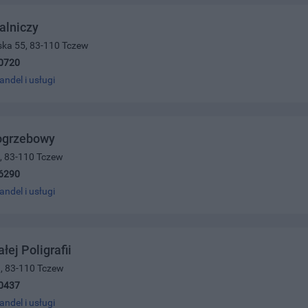
alniczy
ńska 55, 83-110 Tczew
0720
andel i usługi
ogrzebowy
5, 83-110 Tczew
6290
andel i usługi
łej Poligrafii
1, 83-110 Tczew
0437
andel i usługi