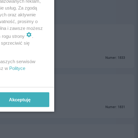
alizowanych reklam,
ie usług. Za zgodą
ych oraz aktywnie
watność, prosimy o
wolna i zawsze możesz
m rogu strony
.
sprzeciwić się
Numer: 1833
 naszych serwisów
esz w
Polityce
Akceptuję
Numer: 1831