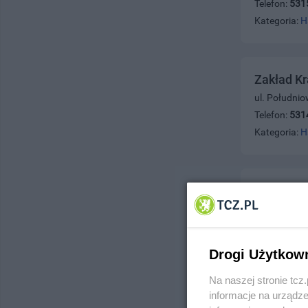
Telefon:
531
Kategoria:
H
Zakład Kr
ul. Południ
Telefon:
531
Kategoria:
H
Zakład Ka
ul. Rokicka 
Telefon:
533
Kategoria:
H
Drogi Użytkow
Na naszej stronie tc
informacje na urządze