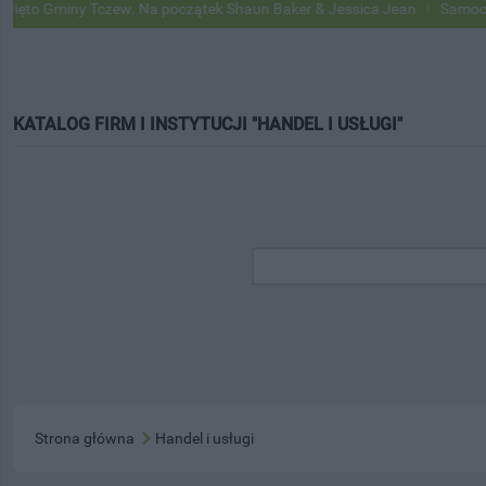
iny Tczew. Na początek Shaun Baker & Jessica Jean
Samochody Goog
KATALOG FIRM I INSTYTUCJI "HANDEL I USŁUGI"
Strona główna
Handel i usługi