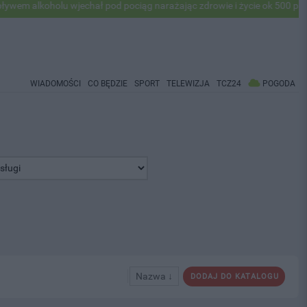
oholu wjechał pod pociąg narażając zdrowie i życie ok 500 pasażerów!
WIADOMOŚCI
CO BĘDZIE
SPORT
TELEWIZJA
TCZ24
POGODA
Nazwa ↓
DODAJ DO KATALOGU