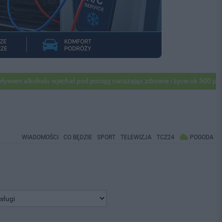
oholu wjechał pod pociąg narażając zdrowie i życie ok 500 pasażerów!
WIADOMOŚCI
CO BĘDZIE
SPORT
TELEWIZJA
TCZ24
POGODA