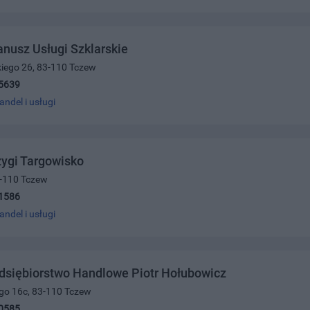
nusz Usługi Szklarskie
kiego 26, 83-110 Tczew
5639
andel i usługi
ygi Targowisko
83-110 Tczew
1586
andel i usługi
dsiębiorstwo Handlowe Piotr Hołubowicz
ego 16c, 83-110 Tczew
0585