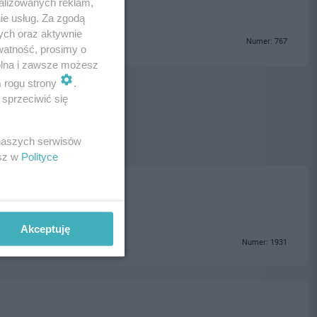
alizowanych reklam,
ie usług. Za zgodą
ych oraz aktywnie
Numer: 767
watność, prosimy o
wolna i zawsze możesz
m rogu strony
.
sprzeciwić się
 naszych serwisów
esz w
Polityce
Akceptuję
Numer: 1931