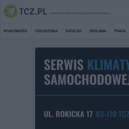
Internetowy Serwis Informacyjny Miasta Tczewa
WIADOMOŚCI
OGŁOSZENIA
KATALOG
REKLAMA
PRACA