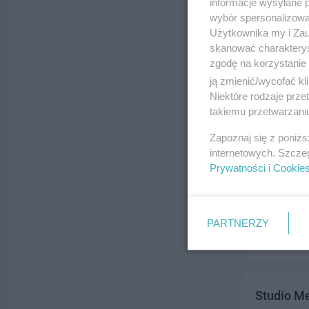
informacje wysyłane 
ul. Jasiński
wybór spersonalizowan
Telefon:
777
Użytkownika my i Zau
Kategoria:
H
skanować charakterys
zgodę na korzystanie 
ją zmienić/wycofać kl
Niektóre rodzaje prz
takiemu przetwarzaniu
Zapoznaj się z poniż
internetowych. Szcze
Prywatności
i
Cookie
Studio P
ul. Andersen
Telefon:
504
PARTNERZY
Kategoria:
H
Studio M