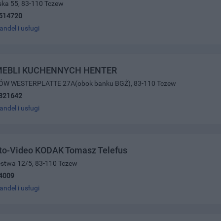
ńska 55, 83-110 Tczew
514720
andel i usługi
MEBLI KUCHENNYCH HENTER
ÓW WESTERPLATTE 27A(obok banku BGŻ), 83-110 Tczew
321642
andel i usługi
oto-Video KODAK Tomasz Telefus
ięstwa 12/5, 83-110 Tczew
4009
andel i usługi