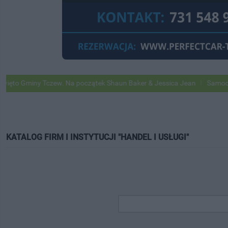
iny Tczew. Na początek Shaun Baker & Jessica Jean
Samochody Googl
KATALOG FIRM I INSTYTUCJI "HANDEL I USŁUGI"