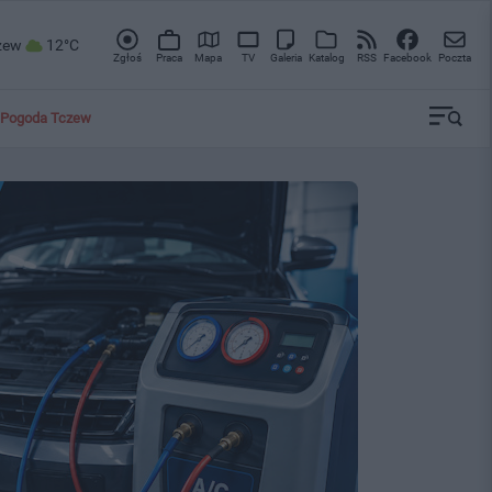
zew
12°C
Zgłoś
Praca
Mapa
TV
Galeria
Katalog
RSS
Facebook
Poczta
Pogoda Tczew