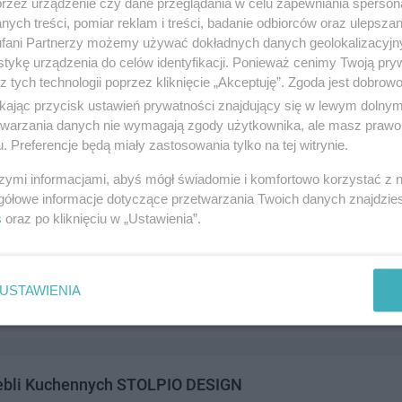
przez urządzenie czy dane przeglądania w celu zapewniania sperson
ego 14c, 83-110 Tczew
ych treści, pomiar reklam i treści, badanie odbiorców oraz ulepszan
1322
fani Partnerzy możemy używać dokładnych danych geolokalizacyjn
andel i usługi
tykę urządzenia do celów identyfikacji. Ponieważ cenimy Twoją pry
z tych technologii poprzez kliknięcie „Akceptuję”. Zgoda jest dobro
ikając przycisk ustawień prywatności znajdujący się w lewym dolny
etwarzania danych nie wymagają zgody użytkownika, ale masz prawo 
. Preferencje będą miały zastosowania tylko na tej witrynie.
szymi informacjami, abyś mógł świadomie i komfortowo korzystać z
gółowe informacje dotyczące przetwarzania Twoich danych znajdzi
s
oraz po kliknięciu w „Ustawienia”.
aznokcia
a 8a, 83-110 Tczew
855323
USTAWIENIA
andel i usługi
ebli Kuchennych STOLPIO DESIGN