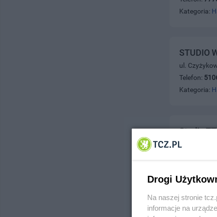
Kategoria:
H
STUDIO W
ul. Czyżyko
Telefon:
510
Kategoria:
H
Studio TT
ul. Stary Ry
Telefon:
791
Kategoria:
H
Drogi Użytkow
Na naszej stronie tc
informacje na urządze
Studio P