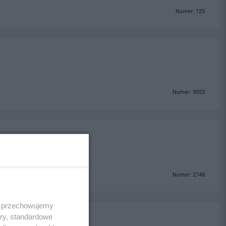
Numer: 125
Numer: 3053
Numer: 2748
 i przechowujemy
ory, standardowe