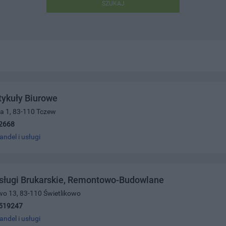
SZUKAJ
tykuły Biurowe
za 1, 83-110 Tczew
2668
andel i usługi
Usługi Brukarskie, Remontowo-Budowlane
owo 13, 83-110 Świetlikowo
519247
andel i usługi