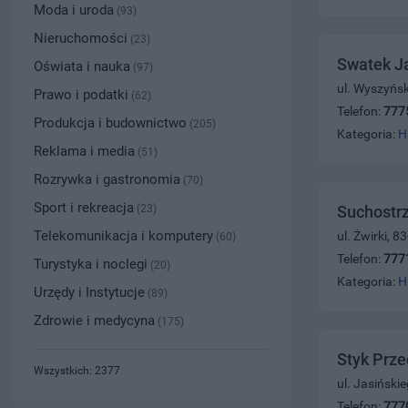
Moda i uroda
(93)
Nieruchomości
(23)
Swatek Ja
Oświata i nauka
(97)
ul. Wyszyńs
Prawo i podatki
(62)
Telefon:
777
Produkcja i budownictwo
(205)
Kategoria:
H
Reklama i media
(51)
Rozrywka i gastronomia
(70)
Sport i rekreacja
(23)
Suchostrz
Telekomunikacja i komputery
ul. Żwirki, 
(60)
Telefon:
777
Turystyka i noclegi
(20)
Kategoria:
H
Urzędy i Instytucje
(89)
Zdrowie i medycyna
(175)
Styk Prze
Wszystkich: 2377
ul. Jasiński
Telefon:
777