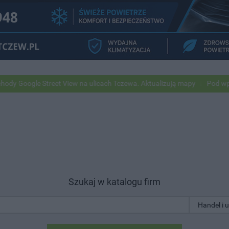
e Street View na ulicach Tczewa. Aktualizują mapy
Pod wpływem alk
Szukaj w katalogu firm