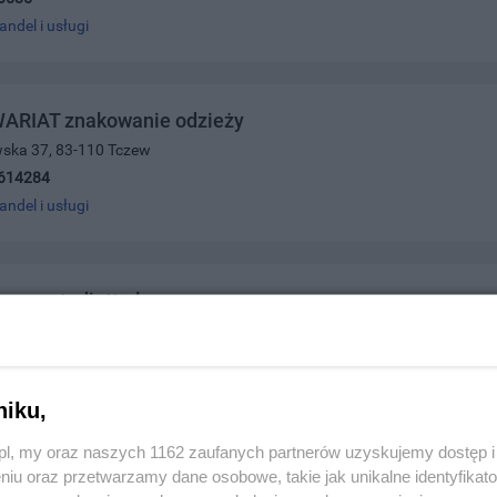
andel i usługi
ARIAT znakowanie odzieży
wska 37, 83-110 Tczew
614284
andel i usługi
 www.studiott.pl
nek 50A, 82-300 Elbląg
607797
andel i usługi
niku,
z.pl, my oraz naszych 1162 zaufanych partnerów uzyskujemy dostęp
niu oraz przetwarzamy dane osobowe, takie jak unikalne identyfikat
lus Magdalena Kozłowska