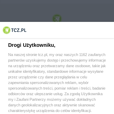
© 2001-2026 Tczew - TCZ.PL Sp. z o.o. Internetowy Serwis Informacyjny Miasta
Tczewa
Drogi Użytkowniku,
Na naszej stronie tcz.pl, my oraz naszych 1162 zaufanych
partnerów uzyskujemy dostęp i przechowujemy informacje
na urządzeniu oraz przetwarzamy dane osobowe, takie jak
unikalne identyfikatory, standardowe informacje wysyłane
przez urządzenie czy dane przeglądania w celu
zapewniania spersonalizowanych reklam, wybór
O FIRMIE
POLITYKA PRYWATNOŚCI
HOSTING
spersonalizowanych treści, pomiar reklam i treści, badanie
REKLAMA
WSPÓŁPRACA
RSS
FACEBOOK
KONTAKT
odbiorców oraz ulepszanie usług. Za zgodą Użytkownika
my i Zaufani Partnerzy możemy używać dokładnych
Nasze serwisy
danych geolokalizacyjnych oraz aktywnie skanować
charakterystykę urządzenia do celów identyfikacji.
Aktualności
Muzyka i kultura