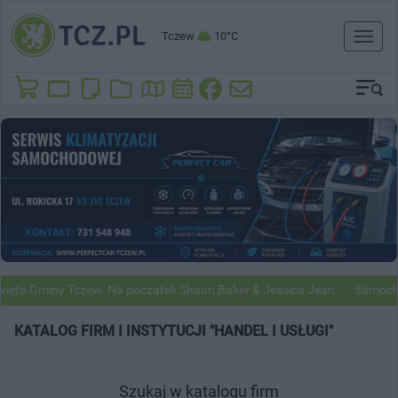
Tczew
10°C
Toggl
naviga
ęto Gminy Tczew. Na początek Shaun Baker & Jessica Jean
Samochody
KATALOG FIRM I INSTYTUCJI "HANDEL I USŁUGI"
Szukaj w katalogu firm