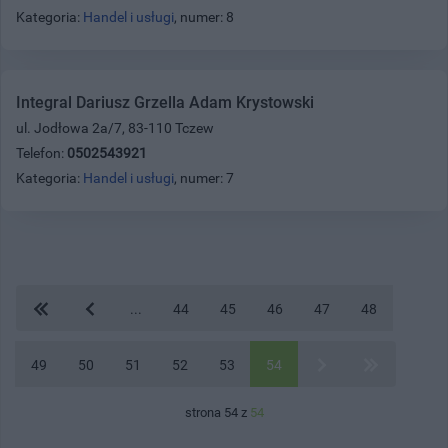
Kategoria:
Handel i usługi
, numer: 8
Integral Dariusz Grzella Adam Krystowski
ul. Jodłowa 2a/7, 83-110 Tczew
Telefon:
0502543921
Kategoria:
Handel i usługi
, numer: 7
...
44
45
46
47
48
49
50
51
52
53
54
strona 54 z
54