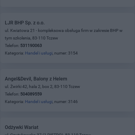
LJR BHP Sp. z o.o.
ul. Kwiatowa 21 - kompleksowa obsługa firm w zakresie BHP w
tym szkolenia, 83-110 Tczew
Telefon:
531190063
Kategoria:
Handel i usługi
, numer: 3154
Angel&Devil, Balony z Helem
ul. Żwirki 42, hala 2, box 2, 83-110 Tczew
Telefon:
504089559
Kategoria:
Handel i usługi
, numer: 3146
Odżywki Wariat
ul. Czyżykowska 37 (1 PIĘTRO), 83-110 Tczew