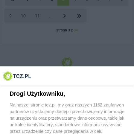
9
10
11
...
strona 3 z
54
© 2001-2026 Tczew - TCZ.PL Sp. z o.o. Internetowy Serwis Informacyjny Miasta
Tczewa
Drogi Użytkowniku,
Na naszej stronie tcz.pl, my oraz naszych 1162 zaufanych
partnerów uzyskujemy dostęp i przechowujemy informacje
na urządzeniu oraz przetwarzamy dane osobowe, takie jak
unikalne identyfikatory, standardowe informacje wysyłane
przez urządzenie czy dane przeglądania w celu