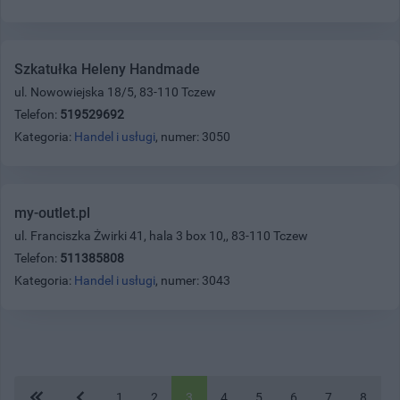
Szkatułka Heleny Handmade
ul. Nowowiejska 18/5, 83-110 Tczew
Telefon:
519529692
Kategoria:
Handel i usługi
, numer: 3050
my-outlet.pl
ul. Franciszka Żwirki 41, hala 3 box 10,, 83-110 Tczew
Telefon:
511385808
Kategoria:
Handel i usługi
, numer: 3043
1
2
3
4
5
6
7
8