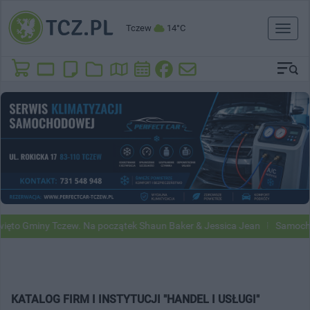
Tczew
14°C
Toggl
naviga
to Gminy Tczew. Na początek Shaun Baker & Jessica Jean
Samochody 
KATALOG FIRM I INSTYTUCJI "HANDEL I USŁUGI"