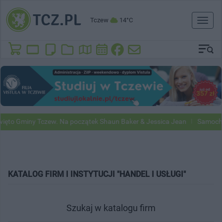
Tczew
14°C
Toggl
naviga
miny Tczew. Na początek Shaun Baker & Jessica Jean
Samochody Goog
KATALOG FIRM I INSTYTUCJI "HANDEL I USŁUGI"
Szukaj w katalogu firm