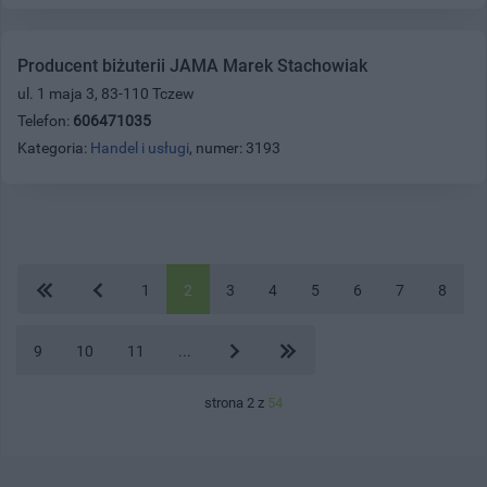
Producent biżuterii JAMA Marek Stachowiak
ul. 1 maja 3, 83-110 Tczew
Telefon:
606471035
Kategoria:
Handel i usługi
, numer: 3193
1
2
3
4
5
6
7
8
9
10
11
...
strona 2 z
54