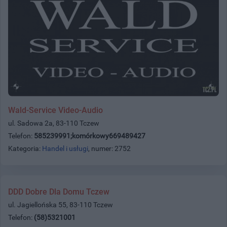
Wald-Service Video-Audio
ul. Sadowa 2a, 83-110 Tczew
Telefon:
585239991;komórkowy669489427
Kategoria:
Handel i usługi
, numer: 2752
DDD Dobre Dla Domu Tczew
ul. Jagiellońska 55, 83-110 Tczew
Telefon:
(58)5321001