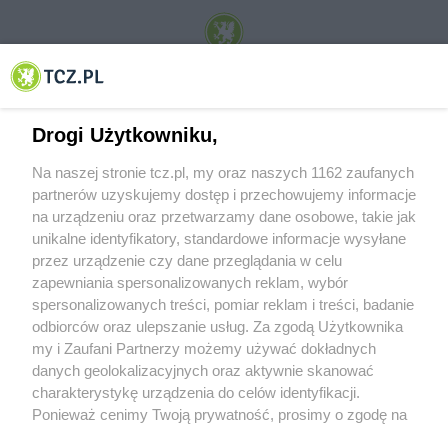
© 2001-2026 Tczew - TCZ.PL Sp. z o.o. Internetowy Serwis Informacyjny Miasta
Tczewa
Drogi Użytkowniku,
Na naszej stronie tcz.pl, my oraz naszych 1162 zaufanych
partnerów uzyskujemy dostęp i przechowujemy informacje
na urządzeniu oraz przetwarzamy dane osobowe, takie jak
unikalne identyfikatory, standardowe informacje wysyłane
przez urządzenie czy dane przeglądania w celu
zapewniania spersonalizowanych reklam, wybór
O FIRMIE
POLITYKA PRYWATNOŚCI
HOSTING
spersonalizowanych treści, pomiar reklam i treści, badanie
REKLAMA
WSPÓŁPRACA
RSS
FACEBOOK
KONTAKT
odbiorców oraz ulepszanie usług. Za zgodą Użytkownika
my i Zaufani Partnerzy możemy używać dokładnych
Nasze serwisy
danych geolokalizacyjnych oraz aktywnie skanować
charakterystykę urządzenia do celów identyfikacji.
Aktualności
Muzyka i kultura
Ponieważ cenimy Twoją prywatność, prosimy o zgodę na
Tcz24
Archiwum wydarzeń
korzystanie z tych technologii poprzez kliknięcie
Kronika Policyjna
Telewizja Internetowa