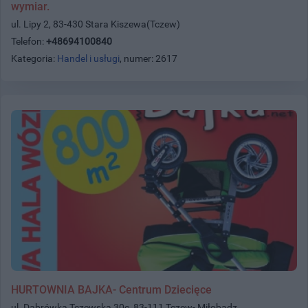
wymiar.
ul. Lipy 2, 83-430 Stara Kiszewa(Tczew)
Telefon:
+48694100840
Kategoria:
Handel i usługi
, numer: 2617
HURTOWNIA BAJKA- Centrum Dziecięce
ul. Dąbrówka Tczewska 30c, 83-111 Tczew- Miłobądz