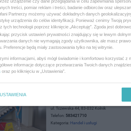
przez urządzenie czy dane przeglądania w celu zapewniania sperson
ych treści, pomiar reklam i treści, badanie odbiorców oraz ulepszan
Eden Dom Pogrzebowy - Usługi P
fani Partnerzy możemy używać dokładnych danych geolokalizacyjn
ul. 30 Stycznia 10/2, 83-110 Tczew
tykę urządzenia do celów identyfikacji. Ponieważ cenimy Twoją pry
Telefon:
535437437
z tych technologii poprzez kliknięcie „Akceptuję”. Zgoda jest dobro
Kategoria:
Handel i usługi
ikając przycisk ustawień prywatności znajdujący się w lewym dolny
etwarzania danych nie wymagają zgody użytkownika, ale masz prawo 
. Preferencje będą miały zastosowania tylko na tej witrynie.
szymi informacjami, abyś mógł świadomie i komfortowo korzystać z
gółowe informacje dotyczące przetwarzania Twoich danych znajdzi
s
oraz po kliknięciu w „Ustawienia”.
USTAWIENIA
Eko Komes
ul. Tczewska 44, 83-032 Kolnik
Telefon:
583421710
Kategoria:
Handel i usługi