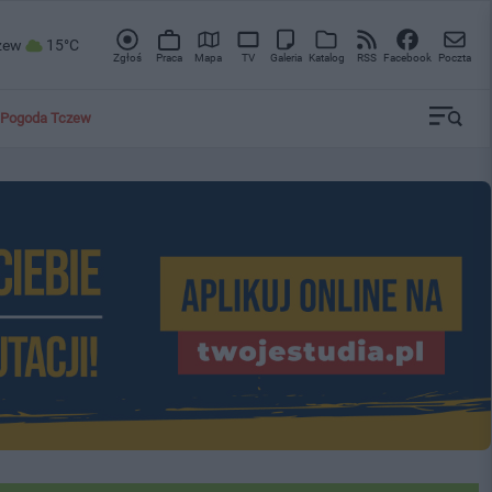
zew
15°C
Zgłoś
Praca
Mapa
TV
Galeria
Katalog
RSS
Facebook
Poczta
Pogoda Tczew