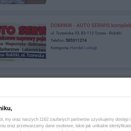
DOMINIK - AUTO SERWIS komplek
ul. Tczewska 33, 83-112 Tczew - Rokitki
Telefon:
585311274
Kategoria:
Handel i usługi
E-PALACZ
ul. Jagiellońska 51, 83-110 Tczew
Telefon:
698009438
Kategoria:
Handel i usługi
niku,
z.pl, my oraz naszych 1162 zaufanych partnerów uzyskujemy dostęp
niu oraz przetwarzamy dane osobowe, takie jak unikalne identyfikat