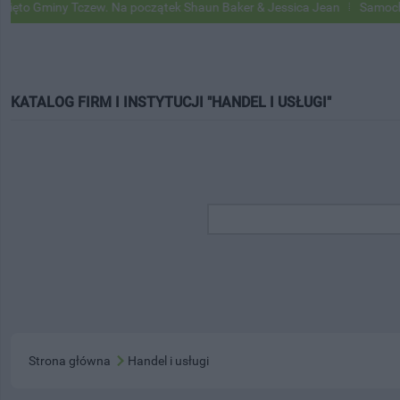
ny Tczew. Na początek Shaun Baker & Jessica Jean
Samochody Google
KATALOG FIRM I INSTYTUCJI "HANDEL I USŁUGI"
Strona główna
Handel i usługi