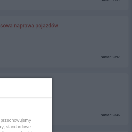
Numer: 2939
sowa naprawa pojazdów
Numer: 2892
Numer: 2845
 i przechowujemy
ory, standardowe