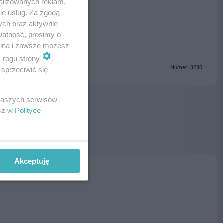
alizowanych reklam,
ie usług. Za zgodą
ogrzebowe Tczew
ych oraz aktywnie
watność, prosimy o
wolna i zawsze możesz
m rogu strony
.
Numer: 3280
sprzeciwić się
 naszych serwisów
esz w
Polityce
Akceptuję