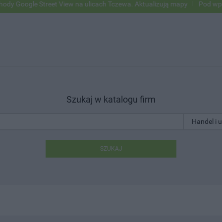
 Street View na ulicach Tczewa. Aktualizują mapy
Pod wpływem alko
Szukaj w katalogu firm
SZUKAJ