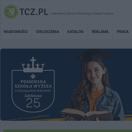
Internetowy Serwis Informacyjny Miasta Tczewa
WIADOMOŚCI
OGŁOSZENIA
KATALOG
REKLAMA
PRACA