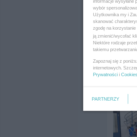
informacje wysyłane 
wybór spersonalizowan
Użytkownika my i Zau
skanować charakterys
zgodę na korzystanie 
ją zmienić/wycofać kl
Niektóre rodzaje prz
takiemu przetwarzaniu
Zapoznaj się z poniż
internetowych. Szcze
Prywatności
i
Cookie
PARTNERZY