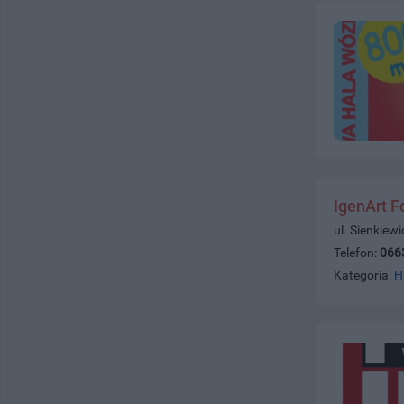
IgenArt F
ul. Sienkiew
Telefon:
066
Kategoria:
H