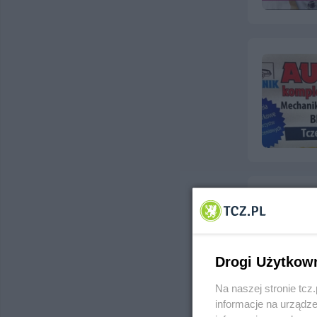
Drogi Użytkow
Na naszej stronie tc
informacje na urządze