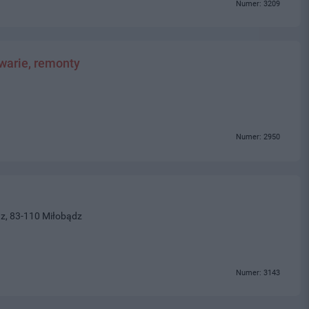
Numer: 3209
awarie, remonty
Numer: 2950
z, 83-110 Miłobądz
Numer: 3143