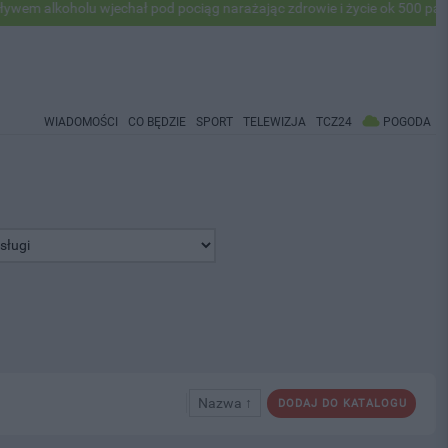
holu wjechał pod pociąg narażając zdrowie i życie ok 500 pasażerów! 
WIADOMOŚCI
CO BĘDZIE
SPORT
TELEWIZJA
TCZ24
POGODA
Nazwa ↑
DODAJ DO KATALOGU