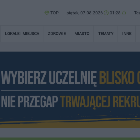
TOP
piątek, 07.08.2026
01:28
Tc
LOKALE I MIEJSCA
ZDROWIE
MIASTO
TEMATY
INNE