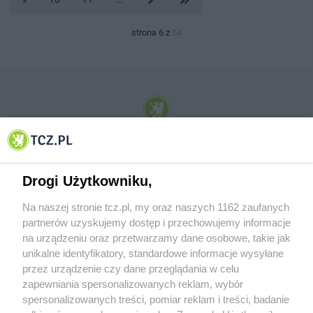
strona 6 z
54
© 2001-2026 Tczew - TCZ.PL Sp. z o.o. Internetowy Serwis Informacyjny Miasta
Tczewa
Drogi Użytkowniku,
Na naszej stronie tcz.pl, my oraz naszych 1162 zaufanych
partnerów uzyskujemy dostęp i przechowujemy informacje
na urządzeniu oraz przetwarzamy dane osobowe, takie jak
unikalne identyfikatory, standardowe informacje wysyłane
przez urządzenie czy dane przeglądania w celu
zapewniania spersonalizowanych reklam, wybór
O FIRMIE
POLITYKA PRYWATNOŚCI
HOSTING
spersonalizowanych treści, pomiar reklam i treści, badanie
REKLAMA
WSPÓŁPRACA
RSS
FACEBOOK
KONTAKT