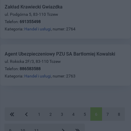
Zakład Krawiecki Gwiazdka
ul. Podgórna 5, 83-110 Tczew
Telefon:
691355498
Kategoria:
Handel i usługi
, numer: 2764
Agent Ubezpieczeniowy PZU SA Bartłomiej Kowalski
ul. Rokicka 2F/3, 83-110 Tczew
Telefon:
886583588
Kategoria:
Handel i usługi
, numer: 2763
1
2
3
4
5
6
7
8
9
10
11
...