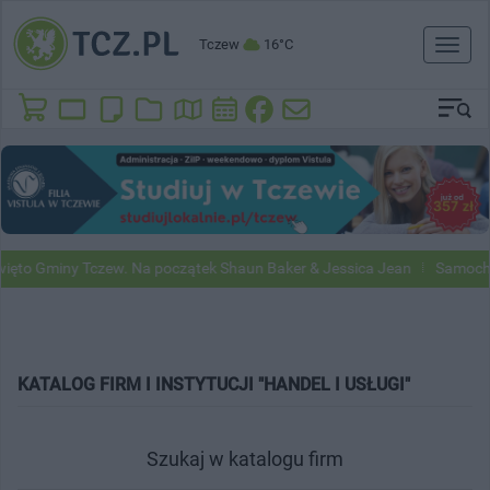
Tczew
16°C
Toggl
naviga
to Gminy Tczew. Na początek Shaun Baker & Jessica Jean
Samochody 
KATALOG FIRM I INSTYTUCJI "HANDEL I USŁUGI"
Szukaj w katalogu firm