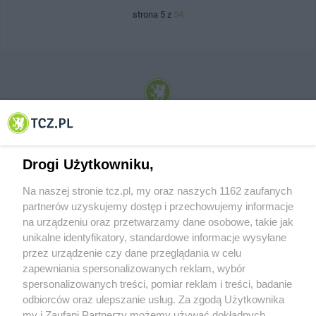
strona 5 z
54
© 2001-2026 Tczew - TCZ.PL Sp. z o.o. Internetowy Serwis Informacyjny Miasta
Tczewa
Drogi Użytkowniku,
Na naszej stronie tcz.pl, my oraz naszych 1162 zaufanych
partnerów uzyskujemy dostęp i przechowujemy informacje
na urządzeniu oraz przetwarzamy dane osobowe, takie jak
unikalne identyfikatory, standardowe informacje wysyłane
przez urządzenie czy dane przeglądania w celu
zapewniania spersonalizowanych reklam, wybór
O FIRMIE
POLITYKA PRYWATNOŚCI
HOSTING
spersonalizowanych treści, pomiar reklam i treści, badanie
REKLAMA
WSPÓŁPRACA
RSS
FACEBOOK
KONTAKT
odbiorców oraz ulepszanie usług. Za zgodą Użytkownika
my i Zaufani Partnerzy możemy używać dokładnych