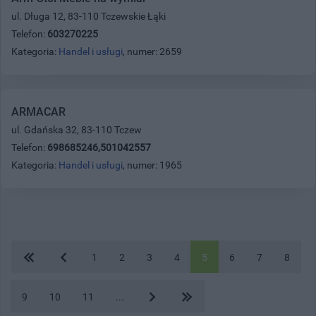
ul. Długa 12, 83-110 Tczewskie Łąki
Telefon:
603270225
Kategoria:
Handel i usługi
, numer: 2659
ARMACAR
ul. Gdańska 32, 83-110 Tczew
Telefon:
698685246,501042557
Kategoria:
Handel i usługi
, numer: 1965
1
2
3
4
5
6
7
8
9
10
11
...