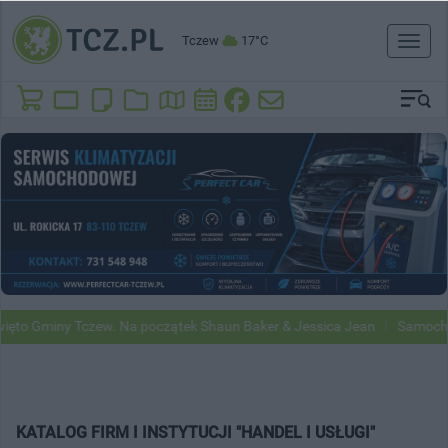
Tczew
17°C
Toggl
naviga
to Gminy Tczew. Na początek Shaun Baker & Jessica Jean
Samochody 
KATALOG FIRM I INSTYTUCJI "HANDEL I USŁUGI"