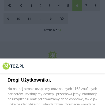
1
2
3
4
5
6
7
8
9
10
11
...
strona 6 z
54
© 2001-2026 Tczew - TCZ.PL Sp. z o.o. Internetowy Serwis Informacyjny Miasta
Tczewa
Drogi Użytkowniku,
Na naszej stronie tcz.pl, my oraz naszych 1162 zaufanych
partnerów uzyskujemy dostęp i przechowujemy informacje
na urządzeniu oraz przetwarzamy dane osobowe, takie jak
unikalne identyfikatory, standardowe informacje wysyłane