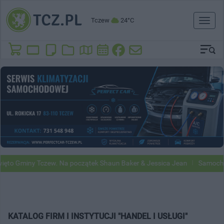
Tczew
24°C
Toggl
naviga
o Gminy Tczew. Na początek Shaun Baker & Jessica Jean
Samochody 
KATALOG FIRM I INSTYTUCJI "HANDEL I USŁUGI"