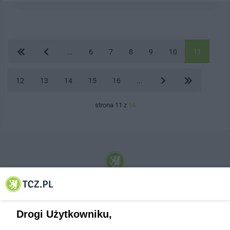
...
6
7
8
9
10
11
12
13
14
15
16
...
strona 11 z
54
© 2001-2026 Tczew - TCZ.PL Sp. z o.o. Internetowy Serwis Informacyjny Miasta
Tczewa
Drogi Użytkowniku,