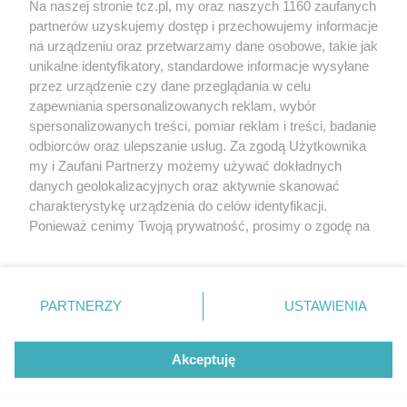
Na naszej stronie tcz.pl, my oraz naszych 1160 zaufanych
partnerów uzyskujemy dostęp i przechowujemy informacje
na urządzeniu oraz przetwarzamy dane osobowe, takie jak
unikalne identyfikatory, standardowe informacje wysyłane
przez urządzenie czy dane przeglądania w celu
zapewniania spersonalizowanych reklam, wybór
O FIRMIE
POLITYKA PRYWATNOŚCI
HOSTING
spersonalizowanych treści, pomiar reklam i treści, badanie
REKLAMA
WSPÓŁPRACA
RSS
FACEBOOK
KONTAKT
odbiorców oraz ulepszanie usług. Za zgodą Użytkownika
my i Zaufani Partnerzy możemy używać dokładnych
Nasze serwisy
danych geolokalizacyjnych oraz aktywnie skanować
charakterystykę urządzenia do celów identyfikacji.
Aktualności
Muzyka i kultura
Ponieważ cenimy Twoją prywatność, prosimy o zgodę na
Tcz24
Archiwum wydarzeń
korzystanie z tych technologii poprzez kliknięcie
Kronika Policyjna
Telewizja Internetowa
„Akceptuję”. Zgoda jest dobrowolna i zawsze możesz ją
Kalendarz imprez
Sport
zmienić/wycofać klikając przycisk ustawień prywatności
Salony urody i masażu
Żłobki i przedszkola
PARTNERZY
USTAWIENIA
Historia miasta
Zdjęcia miasta
znajdujący się w lewym dolnym rogu strony
. Niektóre
Władze miasta
Zabytki
rodzaje przetwarzania danych nie wymagają zgody
użytkownika, ale masz prawo sprzeciwić się takiemu
Akceptuję
przetwarzaniu. Preferencje będą miały zastosowania tylko
na tej witrynie.
Zainstaluj aplikację Tcz.pl w Google Play:
Android