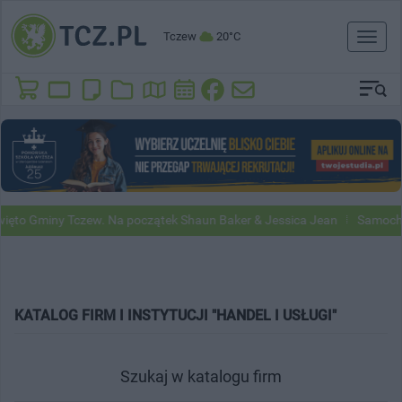
Tczew
20°C
Toggl
naviga
y Tczew. Na początek Shaun Baker & Jessica Jean
Samochody Google 
KATALOG FIRM I INSTYTUCJI "HANDEL I USŁUGI"
Szukaj w katalogu firm