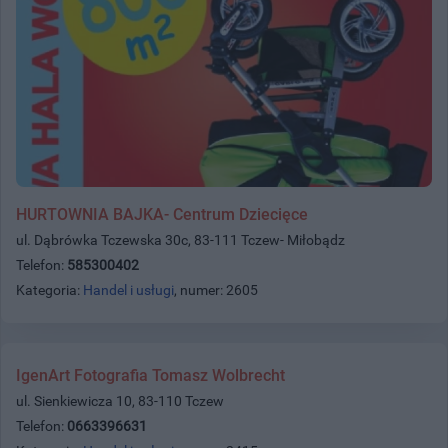
HURTOWNIA BAJKA- Centrum Dziecięce
ul. Dąbrówka Tczewska 30c, 83-111 Tczew- Miłobądz
Telefon:
585300402
Kategoria:
Handel i usługi
, numer: 2605
IgenArt Fotografia Tomasz Wolbrecht
ul. Sienkiewicza 10, 83-110 Tczew
Telefon:
0663396631