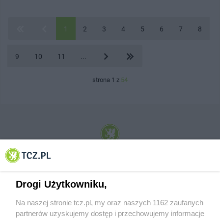
1
2
3
4
5
6
7
8
9
10
11
...
strona 1 z
54
© 2001-2026 Tczew - TCZ.PL Sp. z o.o. Internetowy Serwis Informacyjny Miasta
Tczewa
Drogi Użytkowniku,
Na naszej stronie tcz.pl, my oraz naszych 1162 zaufanych
partnerów uzyskujemy dostęp i przechowujemy informacje