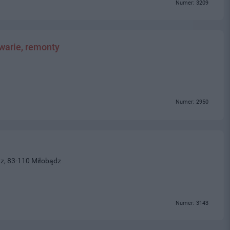
Numer: 3209
awarie, remonty
Numer: 2950
z, 83-110 Miłobądz
Numer: 3143