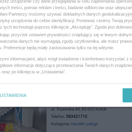
przez urządzenie czy dane przeglądania w celu zapewniania sperson
ych treści, pomiar reklam i treści, badanie odbiorców oraz ulepszan
Eden Dom Pogrzebowy - Usługi P
fani Partnerzy możemy używać dokładnych danych geolokalizacyjn
ul. 30 Stycznia 10/2, 83-110 Tczew
tykę urządzenia do celów identyfikacji. Ponieważ cenimy Twoją pry
Telefon:
535437437
z tych technologii poprzez kliknięcie „Akceptuję”. Zgoda jest dobro
Kategoria:
Handel i usługi
ikając przycisk ustawień prywatności znajdujący się w lewym dolny
etwarzania danych nie wymagają zgody użytkownika, ale masz prawo 
. Preferencje będą miały zastosowania tylko na tej witrynie.
szymi informacjami, abyś mógł świadomie i komfortowo korzystać z
gółowe informacje dotyczące przetwarzania Twoich danych znajdzi
s
oraz po kliknięciu w „Ustawienia”.
USTAWIENIA
Eko Komes
ul. Tczewska 44, 83-032 Kolnik
Telefon:
583421710
Kategoria:
Handel i usługi