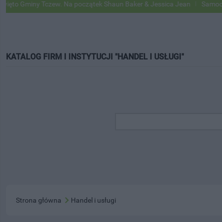
ny Tczew. Na początek Shaun Baker & Jessica Jean
Samochody Googl
KATALOG FIRM I INSTYTUCJI "HANDEL I USŁUGI"
Strona główna
Handel i usługi