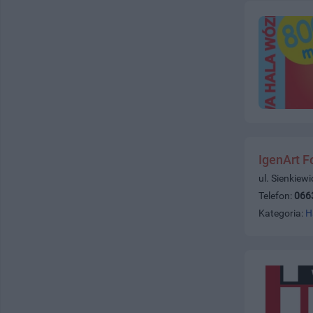
IgenArt F
ul. Sienkiew
Telefon:
066
Kategoria:
H