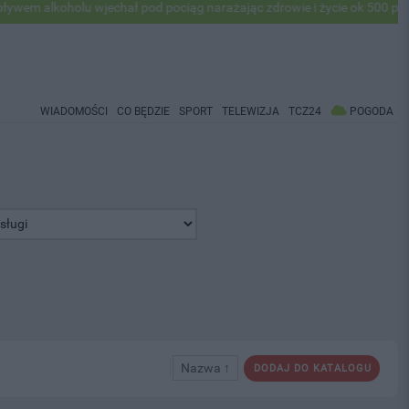
holu wjechał pod pociąg narażając zdrowie i życie ok 500 pasażerów! 
WIADOMOŚCI
CO BĘDZIE
SPORT
TELEWIZJA
TCZ24
POGODA
Nazwa ↑
DODAJ DO KATALOGU