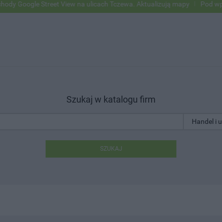
e Street View na ulicach Tczewa. Aktualizują mapy
Pod wpływem alko
Szukaj w katalogu firm
SZUKAJ