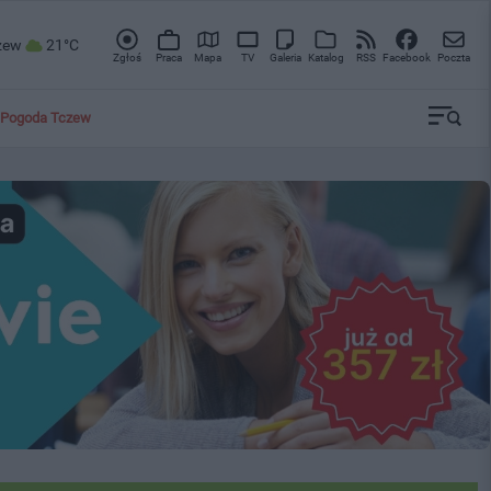
zew
21°C
Zgłoś
Praca
Mapa
TV
Galeria
Katalog
RSS
Facebook
Poczta
Pogoda Tczew