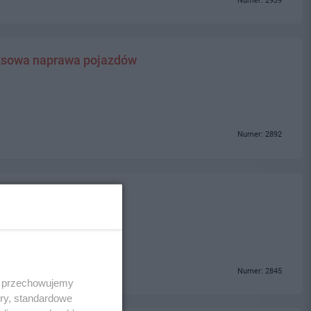
Numer: 2939
sowa naprawa pojazdów
Numer: 2892
Numer: 2845
 i przechowujemy
ory, standardowe