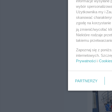
informacje wysyłane 
wybór spersonalizowan
Użytkownika my i Zau
skanować charakterys
zgodę na korzystanie 
ją zmienić/wycofać kl
Niektóre rodzaje prz
takiemu przetwarzaniu
Zapoznaj się z poniż
internetowych. Szcze
Prywatności
i
Cookie
PARTNERZY