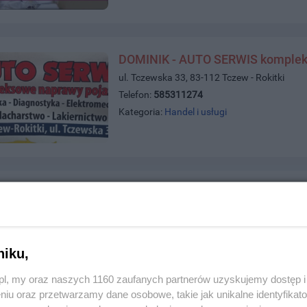
DOMINIK - AUTO SERWIS komplek
ul. Tczewska 33, 83-112 Tczew - Rokitki
Telefon:
585311274
Kategoria:
Handel i usługi
E-PALACZ
ul. Jagiellońska 51, 83-110 Tczew
Telefon:
698009438
Kategoria:
Handel i usługi
niku,
z.pl, my oraz naszych 1160 zaufanych partnerów uzyskujemy dostęp
niu oraz przetwarzamy dane osobowe, takie jak unikalne identyfikat