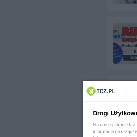
Drogi Użytkow
Na naszej stronie tc
informacje na urządze