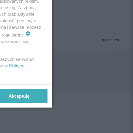
alizowanych reklam,
ie usług. Za zgodą
ogrzebowe Tczew
ych oraz aktywnie
watność, prosimy o
wolna i zawsze możesz
m rogu strony
.
Numer: 3280
sprzeciwić się
 naszych serwisów
esz w
Polityce
Akceptuję