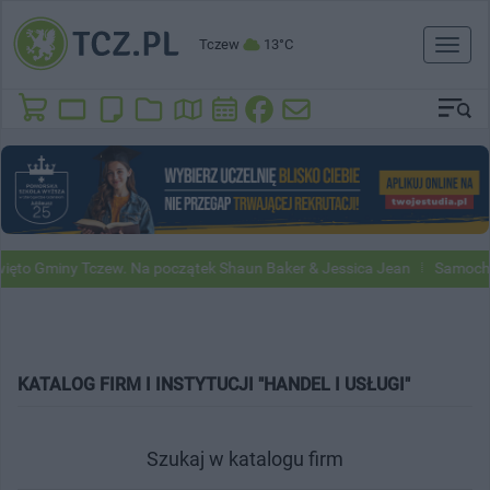
Tczew
13°C
Toggl
naviga
to Gminy Tczew. Na początek Shaun Baker & Jessica Jean
Samochody 
KATALOG FIRM I INSTYTUCJI "HANDEL I USŁUGI"
Szukaj w katalogu firm