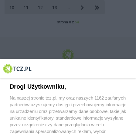
10
11
12
13
...
strona 8 z
54
© 2001-2026 Tczew - TCZ.PL Sp. z o.o. Internetowy Serwis Informacyjny Miasta
Tczewa
Drogi Użytkowniku,
Na naszej stronie tcz.pl, my oraz naszych 1162 zaufanych
partnerów uzyskujemy dostęp i przechowujemy informacje
na urządzeniu oraz przetwarzamy dane osobowe, takie jak
unikalne identyfikatory, standardowe informacje wysyłane
przez urządzenie czy dane przeglądania w celu
zapewniania spersonalizowanych reklam, wybór
O FIRMIE
POLITYKA PRYWATNOŚCI
HOSTING