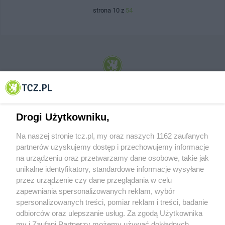
strona 10 z
54
© 2001-2026 Tczew - TCZ.PL Sp. z o.o. Internetowy Serwis Informacyjny Miasta
Tczewa
Drogi Użytkowniku,
Na naszej stronie tcz.pl, my oraz naszych 1162 zaufanych
partnerów uzyskujemy dostęp i przechowujemy informacje
na urządzeniu oraz przetwarzamy dane osobowe, takie jak
unikalne identyfikatory, standardowe informacje wysyłane
przez urządzenie czy dane przeglądania w celu
zapewniania spersonalizowanych reklam, wybór
O FIRMIE
POLITYKA PRYWATNOŚCI
HOSTING
spersonalizowanych treści, pomiar reklam i treści, badanie
REKLAMA
WSPÓŁPRACA
RSS
FACEBOOK
KONTAKT
odbiorców oraz ulepszanie usług. Za zgodą Użytkownika
my i Zaufani Partnerzy możemy używać dokładnych