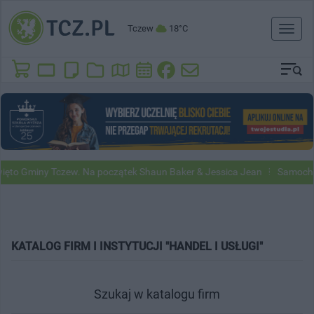
Tczew
18°C
Toggl
naviga
to Gminy Tczew. Na początek Shaun Baker & Jessica Jean
Samochody 
KATALOG FIRM I INSTYTUCJI "HANDEL I USŁUGI"
Szukaj w katalogu firm