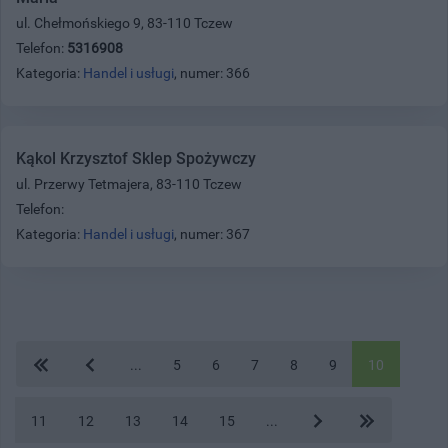
ul. Chełmońskiego 9, 83-110 Tczew
Telefon:
5316908
Kategoria:
Handel i usługi
, numer: 366
Kąkol Krzysztof Sklep Spożywczy
ul. Przerwy Tetmajera, 83-110 Tczew
Telefon:
Kategoria:
Handel i usługi
, numer: 367
...
5
6
7
8
9
10
11
12
13
14
15
...