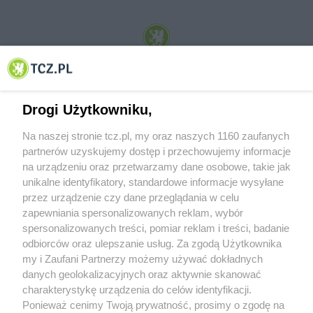
© 2001-2026 Tczew - TCZ.PL Sp. z o.o. Internetowy Serwis Informacyjny Miasta
Tczewa
Drogi Użytkowniku,
Na naszej stronie tcz.pl, my oraz naszych 1160 zaufanych
partnerów uzyskujemy dostęp i przechowujemy informacje
na urządzeniu oraz przetwarzamy dane osobowe, takie jak
unikalne identyfikatory, standardowe informacje wysyłane
przez urządzenie czy dane przeglądania w celu
zapewniania spersonalizowanych reklam, wybór
O FIRMIE
POLITYKA PRYWATNOŚCI
HOSTING
spersonalizowanych treści, pomiar reklam i treści, badanie
REKLAMA
WSPÓŁPRACA
RSS
FACEBOOK
KONTAKT
odbiorców oraz ulepszanie usług. Za zgodą Użytkownika
my i Zaufani Partnerzy możemy używać dokładnych
Nasze serwisy
danych geolokalizacyjnych oraz aktywnie skanować
charakterystykę urządzenia do celów identyfikacji.
Aktualności
Muzyka i kultura
Ponieważ cenimy Twoją prywatność, prosimy o zgodę na
Tcz24
Archiwum wydarzeń