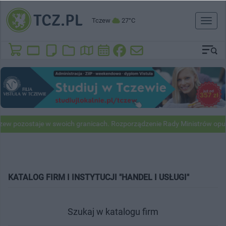
Tczew
27°C
Toggl
naviga
ew pozostaje w swoich granicach. Rozporządzenie Rady Ministrów opub
KATALOG FIRM I INSTYTUCJI "HANDEL I USŁUGI"
Szukaj w katalogu firm