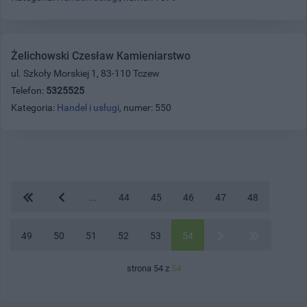
Żelichowski Czesław Kamieniarstwo
ul. Szkoły Morskiej 1, 83-110 Tczew
Telefon:
5325525
Kategoria:
Handel i usługi
, numer: 550
...
44
45
46
47
48
49
50
51
52
53
54
strona 54 z
54