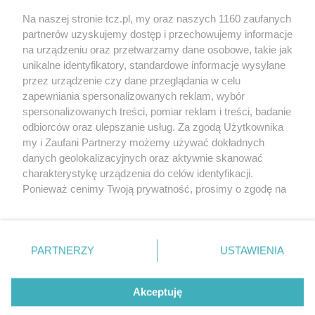
Na naszej stronie tcz.pl, my oraz naszych 1160 zaufanych
partnerów uzyskujemy dostęp i przechowujemy informacje
na urządzeniu oraz przetwarzamy dane osobowe, takie jak
unikalne identyfikatory, standardowe informacje wysyłane
przez urządzenie czy dane przeglądania w celu
zapewniania spersonalizowanych reklam, wybór
O FIRMIE
POLITYKA PRYWATNOŚCI
HOSTING
spersonalizowanych treści, pomiar reklam i treści, badanie
REKLAMA
WSPÓŁPRACA
RSS
FACEBOOK
KONTAKT
odbiorców oraz ulepszanie usług. Za zgodą Użytkownika
my i Zaufani Partnerzy możemy używać dokładnych
Nasze serwisy
danych geolokalizacyjnych oraz aktywnie skanować
charakterystykę urządzenia do celów identyfikacji.
Aktualności
Muzyka i kultura
Ponieważ cenimy Twoją prywatność, prosimy o zgodę na
Tcz24
Archiwum wydarzeń
korzystanie z tych technologii poprzez kliknięcie
Kronika Policyjna
Telewizja Internetowa
„Akceptuję”. Zgoda jest dobrowolna i zawsze możesz ją
Kalendarz imprez
Sport
zmienić/wycofać klikając przycisk ustawień prywatności
Salony urody i masażu
Żłobki i przedszkola
PARTNERZY
USTAWIENIA
Historia miasta
Zdjęcia miasta
znajdujący się w lewym dolnym rogu strony
. Niektóre
Władze miasta
Zabytki
rodzaje przetwarzania danych nie wymagają zgody
użytkownika, ale masz prawo sprzeciwić się takiemu
Akceptuję
przetwarzaniu. Preferencje będą miały zastosowania tylko
na tej witrynie.