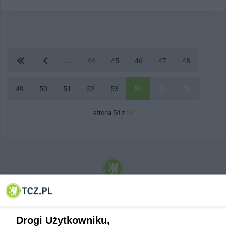
...
44
45
46
47
48
49
50
51
52
53
54
strona 54 z
54
© 2001-2026 Tczew - TCZ.PL Sp. z o.o. Internetowy Serwis Informacyjny Miasta
Tczewa
Drogi Użytkowniku,