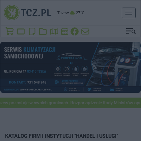
Tczew
27°C
Toggl
naviga
ew pozostaje w swoich granicach. Rozporządzenie Rady Ministrów opub
KATALOG FIRM I INSTYTUCJI "HANDEL I USŁUGI"