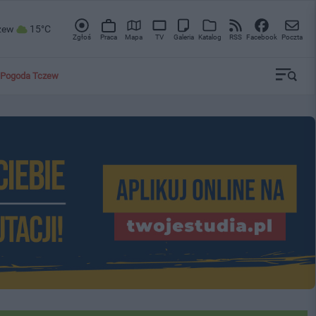
zew
15°C
Zgłoś
Praca
Mapa
TV
Galeria
Katalog
RSS
Facebook
Poczta
Pogoda Tczew