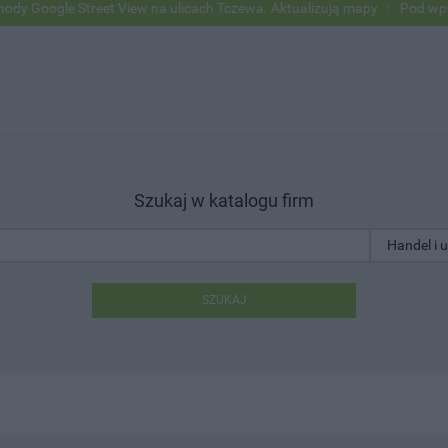
e Street View na ulicach Tczewa. Aktualizują mapy
Pod wpływem alk
Szukaj w katalogu firm
SZUKAJ