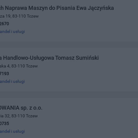
h Naprawa Maszyn do Pisania Ewa Jączyńska
cza 19, 83-110 Tczew
2670
andel i usługi
a Handlowo-Usługowa Tomasz Sumiński
jska 4, 83-110 Tczew
7193
andel i usługi
WANIA sp. z o.o.
nia 32, 83-110 Tczew
0735
andel i usługi