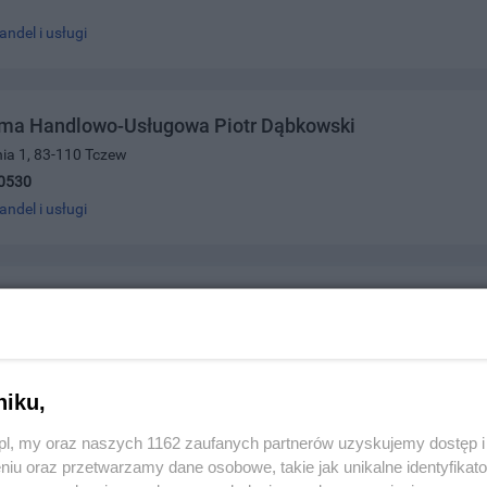
andel i usługi
irma Handlowo-Usługowa Piotr Dąbkowski
ia 1, 83-110 Tczew
0530
andel i usługi
akład Handlowo-Usługowy
ńska 55, 83-110 Tczew
0050
andel i usługi
niku,
z.pl, my oraz naszych 1162 zaufanych partnerów uzyskujemy dostęp
niu oraz przetwarzamy dane osobowe, takie jak unikalne identyfikat