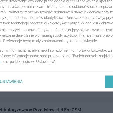
przez urządzenie czy dane przeglądania w celu zapewniania sperson
ych treści, pomiar reklam i treści, badanie odbiorców oraz ulepszan
fani Partnerzy możemy używać dokładnych danych geolokalizacyjn
tykę urządzenia do celów identyfikacji. Ponieważ cenimy Twoją pry
z tych technologii poprzez kliknięcie „Akceptuję”. Zgoda jest dobro
VoIP
ikając przycisk ustawień prywatności znajdujący się w lewym dolny
a, 83-110 Tczew
etwarzania danych nie wymagają zgody użytkownika, ale masz prawo 
. Preferencje będą miały zastosowania tylko na tej witrynie.
329090
andel i usługi
szymi informacjami, abyś mógł świadomie i komfortowo korzystać z
gółowe informacje dotyczące przetwarzania Twoich danych znajdzi
s
oraz po kliknięciu w „Ustawienia”.
Salon Partner Orange
1 Manhattan (hala nr 2 box13), 83-110 Tczew
USTAWIENIA
./fax0587770425,telkom.515244515
andel i usługi
l Autoryzowany Przedstawiciel Era GSM