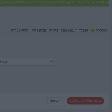
oholu wjechał pod pociąg narażając zdrowie i życie ok 500 pasażerów! 
WIADOMOŚCI
CO BĘDZIE
SPORT
TELEWIZJA
TCZ24
POGODA
Nazwa ↓
DODAJ DO KATALOGU