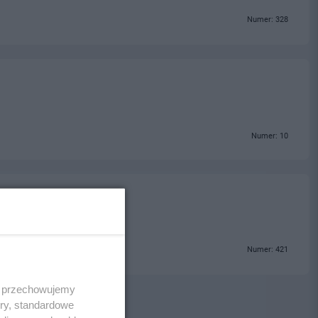
Numer: 328
Numer: 10
Numer: 421
 i przechowujemy
ory, standardowe