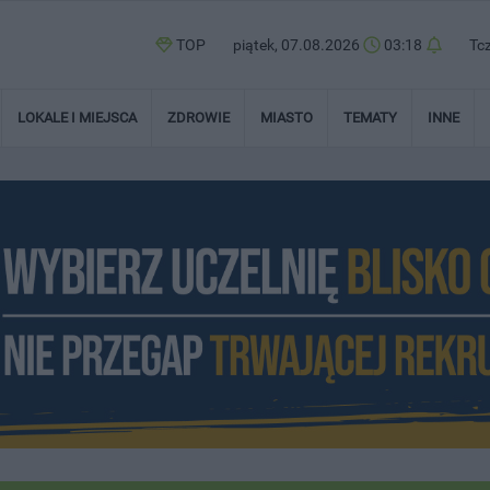
TOP
piątek, 07.08.2026
03:18
Tc
LOKALE I MIEJSCA
ZDROWIE
MIASTO
TEMATY
INNE