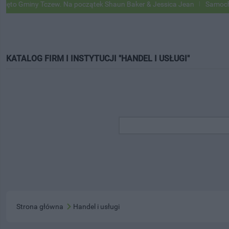
iny Tczew. Na początek Shaun Baker & Jessica Jean
Samochody Googl
KATALOG FIRM I INSTYTUCJI "HANDEL I USŁUGI"
Strona główna
Handel i usługi