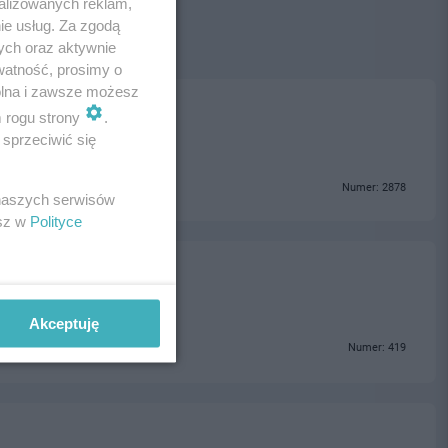
alizowanych reklam,
ie usług. Za zgodą
ych oraz aktywnie
watność, prosimy o
wolna i zawsze możesz
m rogu strony
.
sprzeciwić się
Numer: 2878
 naszych serwisów
esz w
Polityce
Akceptuję
Numer: 419