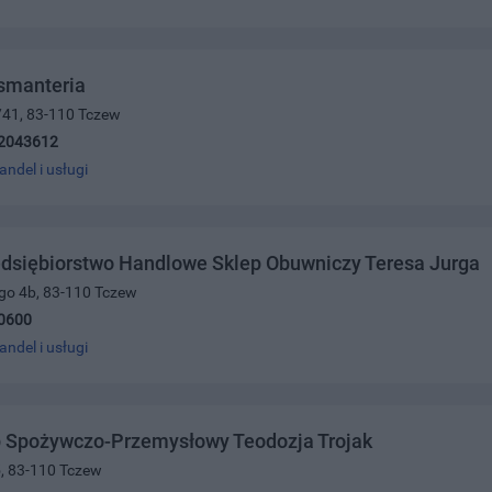
smanteria
3/41, 83-110 Tczew
2043612
andel i usługi
edsiębiorstwo Handlowe Sklep Obuwniczy Teresa Jurga
ego 4b, 83-110 Tczew
0600
andel i usługi
p Spożywczo-Przemysłowy Teodozja Trojak
5, 83-110 Tczew