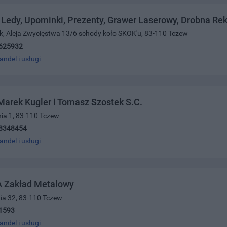
Ledy, Upominki, Prezenty, Grawer Laserowy, Drobna Re
sak, Aleja Zwycięstwa 13/6 schody koło SKOK'u, 83-110 Tczew
625932
andel i usługi
Marek Kugler i Tomasz Szostek S.C.
ia 1, 83-110 Tczew
8348454
andel i usługi
 Zakład Metalowy
nia 32, 83-110 Tczew
1593
andel i usługi