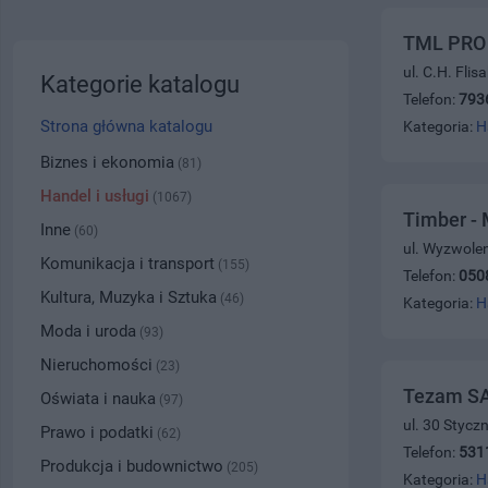
TML PRO 
ul. C.H. Fli
Kategorie katalogu
Telefon:
793
Strona główna katalogu
Kategoria:
H
Biznes i ekonomia
(81)
Handel i usługi
(1067)
Timber - 
Inne
(60)
ul. Wyzwolen
Komunikacja i transport
(155)
Telefon:
050
Kultura, Muzyka i Sztuka
(46)
Kategoria:
H
Moda i uroda
(93)
Nieruchomości
(23)
Tezam SA
Oświata i nauka
(97)
ul. 30 Stycz
Prawo i podatki
(62)
Telefon:
531
Produkcja i budownictwo
(205)
Kategoria:
H