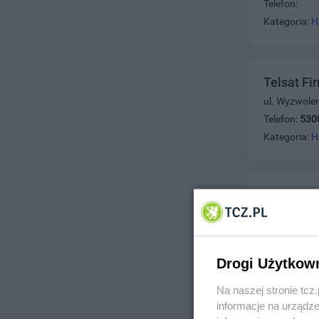
Telefon:
Kategoria:
H
Telsat F
ul. Wyzwolen
Telefon:
530
Kategoria:
H
Telkab Z
ul. Jagiello
Telefon:
530
Kategoria:
H
Drogi Użytkow
Na naszej stronie tc
informacje na urządze