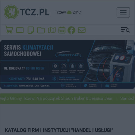
Tczew
24°C
Toggl
naviga
to Gminy Tczew. Na początek Shaun Baker & Jessica Jean
Samochody 
KATALOG FIRM I INSTYTUCJI "HANDEL I USŁUGI"