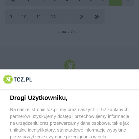
9
10
11
12
...
strona 7 z
54
© 2001-2026 Tczew - TCZ.PL Sp. z o.o. Internetowy Serwis Informacyjny Miasta
Tczewa
Drogi Użytkowniku,
Na naszej stronie tcz.pl, my oraz naszych 1162 zaufanych
partnerów uzyskujemy dostęp i przechowujemy informacje
na urządzeniu oraz przetwarzamy dane osobowe, takie jak
unikalne identyfikatory, standardowe informacje wysyłane
przez urządzenie czy dane przeglądania w celu