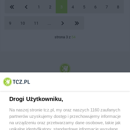
1
2
3
4
5
6
7
8
9
10
11
...
strona 3 z
54
© 2001-2026 Tczew - TCZ.PL Sp. z o.o. Internetowy Serwis Informacyjny Miasta
Tczewa
Drogi Użytkowniku,
Na naszej stronie tcz.pl, my oraz naszych 1160 zaufanych
partnerów uzyskujemy dostęp i przechowujemy informacje
na urządzeniu oraz przetwarzamy dane osobowe, takie jak
unikalne identyfikatory, standardowe informacje wysyłane