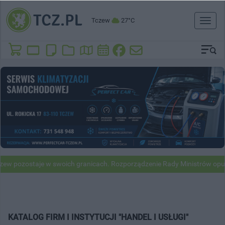
Tczew
27°C
Toggl
naviga
w pozostaje w swoich granicach. Rozporządzenie Rady Ministrów opubl
KATALOG FIRM I INSTYTUCJI "HANDEL I USŁUGI"