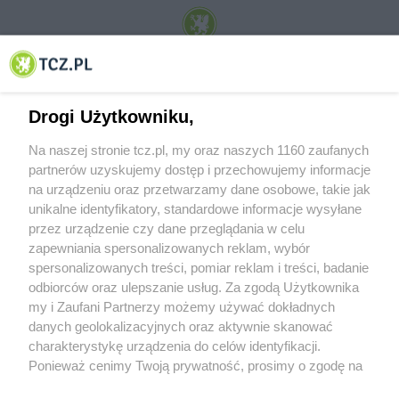
© 2001-2026 Tczew - TCZ.PL Sp. z o.o. Internetowy Serwis Informacyjny Miasta
Tczewa
Drogi Użytkowniku,
Na naszej stronie tcz.pl, my oraz naszych 1160 zaufanych
partnerów uzyskujemy dostęp i przechowujemy informacje
na urządzeniu oraz przetwarzamy dane osobowe, takie jak
unikalne identyfikatory, standardowe informacje wysyłane
przez urządzenie czy dane przeglądania w celu
zapewniania spersonalizowanych reklam, wybór
O FIRMIE
POLITYKA PRYWATNOŚCI
HOSTING
spersonalizowanych treści, pomiar reklam i treści, badanie
REKLAMA
WSPÓŁPRACA
RSS
FACEBOOK
KONTAKT
odbiorców oraz ulepszanie usług. Za zgodą Użytkownika
my i Zaufani Partnerzy możemy używać dokładnych
Nasze serwisy
danych geolokalizacyjnych oraz aktywnie skanować
charakterystykę urządzenia do celów identyfikacji.
Aktualności
Muzyka i kultura
Ponieważ cenimy Twoją prywatność, prosimy o zgodę na
Tcz24
Archiwum wydarzeń
korzystanie z tych technologii poprzez kliknięcie
Kronika Policyjna
Telewizja Internetowa