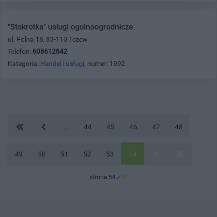
"Stokrotka" uslugi ogolnoogrodnicze
ul. Polna 18, 83-110 Tczew
Telefon:
608612842
Kategoria:
Handel i usługi
, numer: 1992
...
44
45
46
47
48
49
50
51
52
53
54
strona 54 z
54