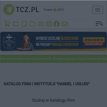
Tczew
22°C
Toggl
naviga
ew pozostaje w swoich granicach. Rozporządzenie Rady Ministrów opu
KATALOG FIRM I INSTYTUCJI "HANDEL I USŁUGI"
Szukaj w katalogu firm