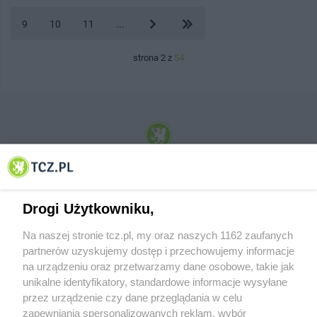
9
10
11
...
strona 2 z
54
© 2001-2026 Tczew - TCZ.PL Sp. z o.o. Internetowy Serwis Informacyjny Miasta
Tczewa
Drogi Użytkowniku,
Na naszej stronie tcz.pl, my oraz naszych 1162 zaufanych
partnerów uzyskujemy dostęp i przechowujemy informacje
na urządzeniu oraz przetwarzamy dane osobowe, takie jak
unikalne identyfikatory, standardowe informacje wysyłane
przez urządzenie czy dane przeglądania w celu
zapewniania spersonalizowanych reklam, wybór
O FIRMIE
POLITYKA PRYWATNOŚCI
HOSTING