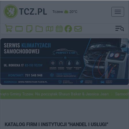
Tczew
20°C
Toggl
naviga
miny Tczew. Na początek Shaun Baker & Jessica Jean
Samochody Goog
KATALOG FIRM I INSTYTUCJI "HANDEL I USŁUGI"