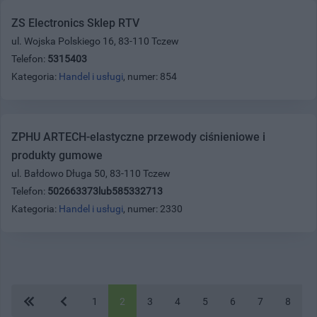
ZS Electronics Sklep RTV
ul. Wojska Polskiego 16, 83-110 Tczew
Telefon:
5315403
Kategoria:
Handel i usługi
, numer: 854
ZPHU ARTECH-elastyczne przewody ciśnieniowe i
produkty gumowe
ul. Bałdowo Długa 50, 83-110 Tczew
Telefon:
502663373lub585332713
Kategoria:
Handel i usługi
, numer: 2330
1
2
3
4
5
6
7
8