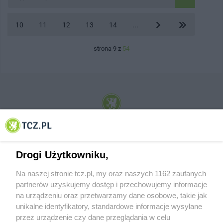
10
11
12
13
14
...
strona 9 z
54
© 2001-2026 Tczew - TCZ.PL Sp. z o.o. Internetowy Serwis Informacyjny Miasta
Tczewa
Drogi Użytkowniku,
Na naszej stronie tcz.pl, my oraz naszych 1162 zaufanych
partnerów uzyskujemy dostęp i przechowujemy informacje
na urządzeniu oraz przetwarzamy dane osobowe, takie jak
unikalne identyfikatory, standardowe informacje wysyłane
przez urządzenie czy dane przeglądania w celu