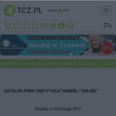
Tczew
18°C
Toggl
naviga
to Gminy Tczew. Na początek Shaun Baker & Jessica Jean
Samochody 
KATALOG FIRM I INSTYTUCJI "HANDEL I USŁUGI"
Szukaj w katalogu firm