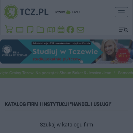
Tczew
14°C
Toggl
naviga
to Gminy Tczew. Na początek Shaun Baker & Jessica Jean
Samochody
KATALOG FIRM I INSTYTUCJI "HANDEL I USŁUGI"
Szukaj w katalogu firm