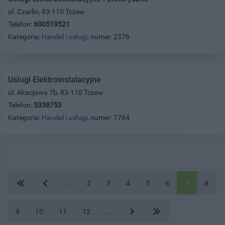
ul. Czarlin, 83-110 Tczew
Telefon:
600519521
Kategoria:
Handel i usługi
, numer: 2376
Usługi Elektroinstalacyjne
ul. Akacjowa 7b, 83-110 Tczew
Telefon:
5338753
Kategoria:
Handel i usługi
, numer: 1764
...
2
3
4
5
6
7
8
9
10
11
12
...