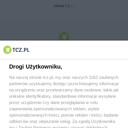
strona 7 z
54
© 2001-2026 Tczew - TCZ.PL Sp. z o.o. Internetowy Serwis Informacyjny Miasta
Tczewa
Drogi Użytkowniku,
Na naszej stronie tcz.pl, my oraz naszych 1162 zaufanych
partnerów uzyskujemy dostęp i przechowujemy informacje
na urządzeniu oraz przetwarzamy dane osobowe, takie jak
unikalne identyfikatory, standardowe informacje wysyłane
przez urządzenie czy dane przeglądania w celu
zapewniania spersonalizowanych reklam, wybór
O FIRMIE
POLITYKA PRYWATNOŚCI
HOSTING
spersonalizowanych treści, pomiar reklam i treści, badanie
REKLAMA
WSPÓŁPRACA
RSS
FACEBOOK
KONTAKT
odbiorców oraz ulepszanie usług. Za zgodą Użytkownika
my i Zaufani Partnerzy możemy używać dokładnych