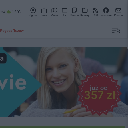
zew
16°C
Zgłoś
Praca
Mapa
TV
Galeria
Katalog
RSS
Facebook
Poczta
Pogoda Tczew