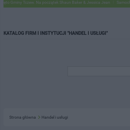
Gminy Tczew. Na początek Shaun Baker & Jessica Jean
Samochody Goo
KATALOG FIRM I INSTYTUCJI "HANDEL I USŁUGI"
Strona główna
Handel i usługi