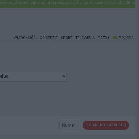
lkoholu wjechał pod pociąg narażając zdrowie i życie ok 500 pasażeró
WIADOMOŚCI
CO BĘDZIE
SPORT
TELEWIZJA
TCZ24
POGODA
Numer ↓
DODAJ DO KATALOGU