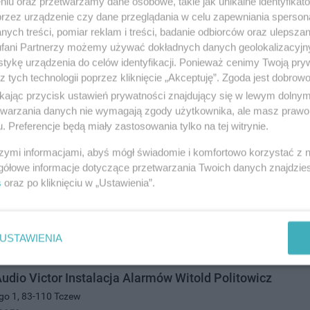
niu oraz przetwarzamy dane osobowe, takie jak unikalne identyfikat
przez urządzenie czy dane przeglądania w celu zapewniania sperson
ych treści, pomiar reklam i treści, badanie odbiorców oraz ulepszan
fani Partnerzy możemy używać dokładnych danych geolokalizacyjn
irma Handlowo-Usługowa Piotr Dąbkowski
tykę urządzenia do celów identyfikacji. Ponieważ cenimy Twoją pry
ia 1, 83-110 Tczew
z tych technologii poprzez kliknięcie „Akceptuję”. Zgoda jest dobro
0530
ikając przycisk ustawień prywatności znajdujący się w lewym dolny
andel i usługi
etwarzania danych nie wymagają zgody użytkownika, ale masz prawo 
. Preferencje będą miały zastosowania tylko na tej witrynie.
szymi informacjami, abyś mógł świadomie i komfortowo korzystać z
iusz Grzella
gółowe informacje dotyczące przetwarzania Twoich danych znajdzi
s
oraz po kliknięciu w „Ustawienia”.
2a m. 7, 83-110 Tczew
543921
andel i usługi
USTAWIENIA
udio Victor Instalacja Alarmów Witold Politowicz
ego 1, 83-110 Tczew