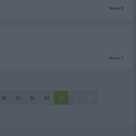
Numer: 8
Numer: 7
50
51
52
53
54