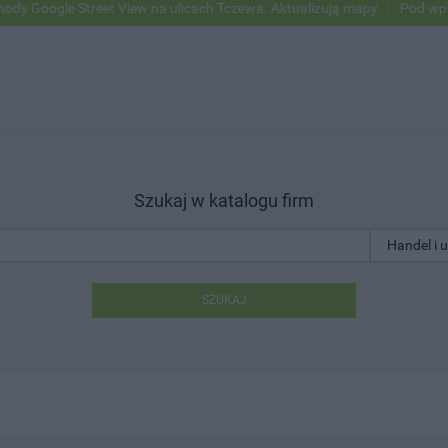
gle Street View na ulicach Tczewa. Aktualizują mapy
Pod wpływem a
Szukaj w katalogu firm
SZUKAJ