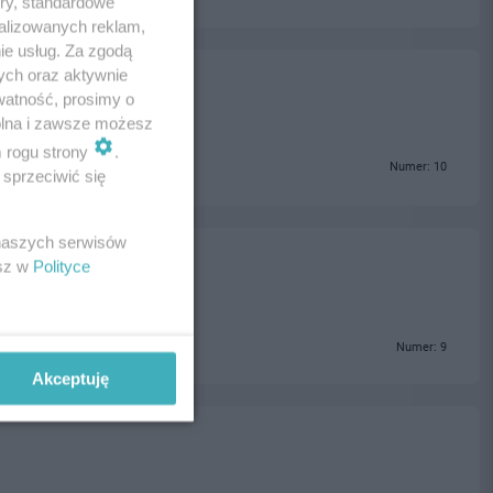
ory, standardowe
alizowanych reklam,
ie usług. Za zgodą
ych oraz aktywnie
watność, prosimy o
wolna i zawsze możesz
m rogu strony
.
Numer: 10
sprzeciwić się
 naszych serwisów
esz w
Polityce
Numer: 9
Akceptuję