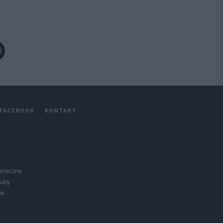
FACEBOOK
KONTAKT
omiczne
luby
ie