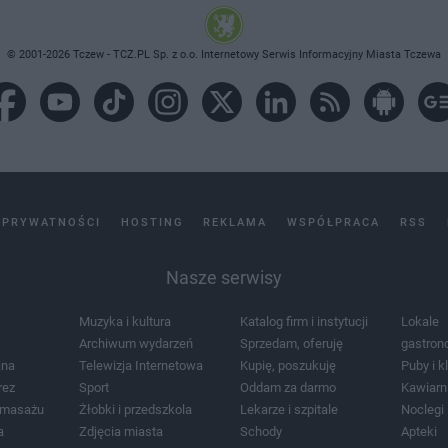
© 2001-2026 Tczew - TCZ.PL Sp. z o.o. Internetowy Serwis Informacyjny Miasta Tczewa
 PRYWATNOŚCI
HOSTING
REKLAMA
WSPÓŁPRACA
RSS
Nasze serwisy
Muzyka i kultura
Katalog firm i instytucji
Lokale
Archiwum wydarzeń
Sprzedam, oferuję
gastron
jna
Telewizja Internetowa
Kupię, poszukuję
Puby i k
rez
Sport
Oddam za darmo
Kawiarn
i masażu
Żłobki i przedszkola
Lekarze i szpitale
Noclegi
a
Zdjęcia miasta
Schody
Apteki