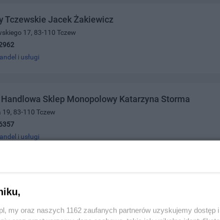
y Tczewskie Jacek Żakiewicz
wskiego 17, 83-110 Tczew
2962
andel i usługi
a Handlowa Sklep Monopolowy Katarzyna Storma
a 19, 83-110 Tczew
6357
andel i usługi
ma Handlowo-Usługowa Hurt-Detal
niku,
 Narodu 6, 83-110 Tczew
2330
z.pl, my oraz naszych 1162 zaufanych partnerów uzyskujemy dostęp
andel i usługi