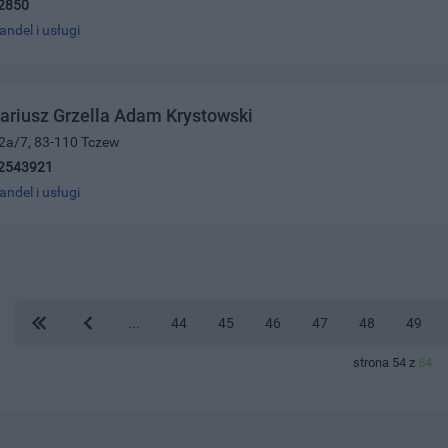
2850
andel i usługi
Dariusz Grzella Adam Krystowski
 2a/7, 83-110 Tczew
2543921
andel i usługi
...
44
45
46
47
48
49
strona 54 z
54