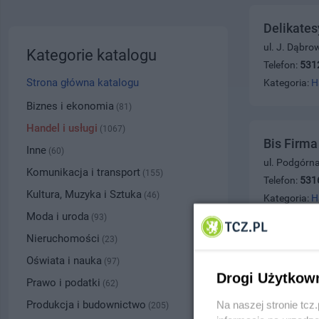
Delikates
ul. J. Dąbro
Kategorie katalogu
Telefon:
531
Strona główna katalogu
Kategoria:
H
Biznes i ekonomia
(81)
Handel i usługi
(1067)
Bis Firm
Inne
(60)
ul. Podgórn
Komunikacja i transport
(155)
Telefon:
531
Kultura, Muzyka i Sztuka
(46)
Kategoria:
H
Moda i uroda
(93)
Nieruchomości
(23)
Bada Fir
Oświata i nauka
(97)
Drogi Użytkow
ul. Jedności
Prawo i podatki
(62)
Telefon:
531
Produkcja i budownictwo
Na naszej stronie tc
(205)
Kategoria:
H