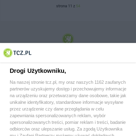
strona 11 z
54
© 2001-2026 Tczew - TCZ.PL Sp. z o.o. Internetowy Serwis Informacyjny Miasta
Tczewa
Drogi Użytkowniku,
Na naszej stronie tcz.pl, my oraz naszych 1162 zaufanych
partnerów uzyskujemy dostęp i przechowujemy informacje
na urządzeniu oraz przetwarzamy dane osobowe, takie jak
unikalne identyfikatory, standardowe informacje wysyłane
przez urządzenie czy dane przeglądania w celu
zapewniania spersonalizowanych reklam, wybór
O FIRMIE
POLITYKA PRYWATNOŚCI
HOSTING
spersonalizowanych treści, pomiar reklam i treści, badanie
REKLAMA
WSPÓŁPRACA
RSS
FACEBOOK
KONTAKT
odbiorców oraz ulepszanie usług. Za zgodą Użytkownika
my i Zaufani Partnerzy możemy używać dokładnych