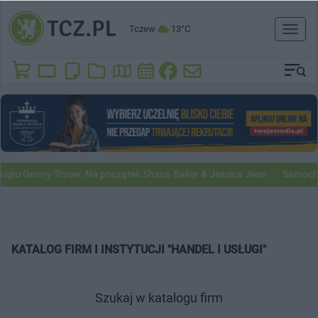
Tczew
13°C
Toggl
naviga
to Gminy Tczew. Na początek Shaun Baker & Jessica Jean
Samochody 
KATALOG FIRM I INSTYTUCJI "HANDEL I USŁUGI"
Szukaj w katalogu firm