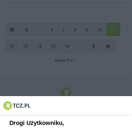
...
6
7
8
9
10
11
12
13
14
15
16
...
strona 11 z
54
© 2001-2026 Tczew - TCZ.PL Sp. z o.o. Internetowy Serwis Informacyjny Miasta
Tczewa
Drogi Użytkowniku,