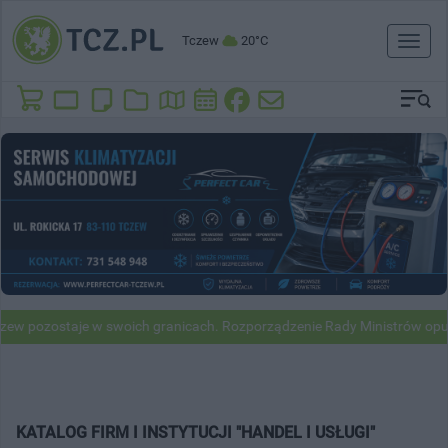
Tczew
20°C
Toggl
naviga
w pozostaje w swoich granicach. Rozporządzenie Rady Ministrów opubl
KATALOG FIRM I INSTYTUCJI "HANDEL I USŁUGI"