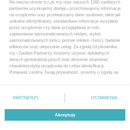
Na naszej stronie tcz.pl, my oraz naszych 1160 zaufanych
partnerów uzyskujemy dostęp i przechowujemy informacje
na urządzeniu oraz przetwarzamy dane osobowe, takie jak
unikalne identyfikatory, standardowe informacje wysyłane
przez urządzenie czy dane przeglądania w celu
zapewniania spersonalizowanych reklam, wybór
O FIRMIE
POLITYKA PRYWATNOŚCI
HOSTING
spersonalizowanych treści, pomiar reklam i treści, badanie
REKLAMA
WSPÓŁPRACA
RSS
FACEBOOK
KONTAKT
odbiorców oraz ulepszanie usług. Za zgodą Użytkownika
my i Zaufani Partnerzy możemy używać dokładnych
Nasze serwisy
danych geolokalizacyjnych oraz aktywnie skanować
charakterystykę urządzenia do celów identyfikacji.
Aktualności
Muzyka i kultura
Ponieważ cenimy Twoją prywatność, prosimy o zgodę na
Tcz24
Archiwum wydarzeń
korzystanie z tych technologii poprzez kliknięcie
Kronika Policyjna
Telewizja Internetowa
„Akceptuję”. Zgoda jest dobrowolna i zawsze możesz ją
Kalendarz imprez
Sport
zmienić/wycofać klikając przycisk ustawień prywatności
Salony urody i masażu
Żłobki i przedszkola
PARTNERZY
USTAWIENIA
Historia miasta
Zdjęcia miasta
znajdujący się w lewym dolnym rogu strony
. Niektóre
Władze miasta
Zabytki
rodzaje przetwarzania danych nie wymagają zgody
użytkownika, ale masz prawo sprzeciwić się takiemu
Akceptuję
przetwarzaniu. Preferencje będą miały zastosowania tylko
na tej witrynie.
Zainstaluj aplikację Tcz.pl w Google Play:
Android