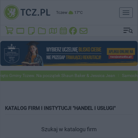
Tczew
17°C
Toggl
naviga
to Gminy Tczew. Na początek Shaun Baker & Jessica Jean
Samochody 
KATALOG FIRM I INSTYTUCJI "HANDEL I USŁUGI"
Szukaj w katalogu firm