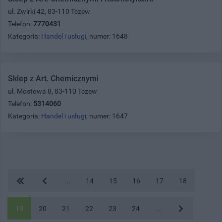
ul. Żwirki 42, 83-110 Tczew
Telefon:
7770431
Kategoria:
Handel i usługi
, numer: 1648
Sklep z Art. Chemicznymi
ul. Mostowa 8, 83-110 Tczew
Telefon:
5314060
Kategoria:
Handel i usługi
, numer: 1647
...
14
15
16
17
18
19
20
21
22
23
24
...