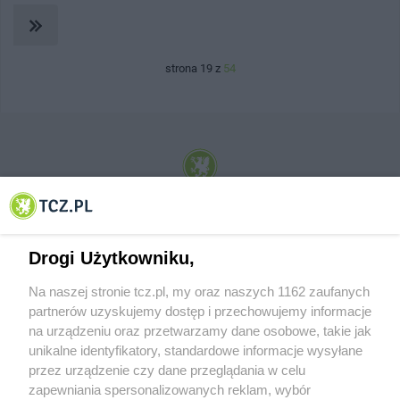
strona 19 z
54
© 2001-2026 Tczew - TCZ.PL Sp. z o.o. Internetowy Serwis Informacyjny Miasta
Tczewa
Drogi Użytkowniku,
Na naszej stronie tcz.pl, my oraz naszych 1162 zaufanych
partnerów uzyskujemy dostęp i przechowujemy informacje
na urządzeniu oraz przetwarzamy dane osobowe, takie jak
unikalne identyfikatory, standardowe informacje wysyłane
przez urządzenie czy dane przeglądania w celu
zapewniania spersonalizowanych reklam, wybór
O FIRMIE
POLITYKA PRYWATNOŚCI
HOSTING