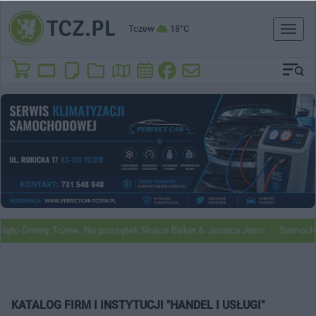
Tczew
18°C
Toggl
naviga
y Tczew. Na początek Shaun Baker & Jessica Jean
Samochody Google 
KATALOG FIRM I INSTYTUCJI "HANDEL I USŁUGI"