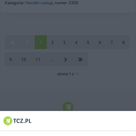
Kategoria:
Handel i usługi
, numer: 3300
1
2
3
4
5
6
7
8
9
10
11
...
strona 1 z
54
© 2001-2026 Tczew - TCZ.PL Sp. z o.o. Internetowy Serwis Informacyjny Miasta
Tczewa