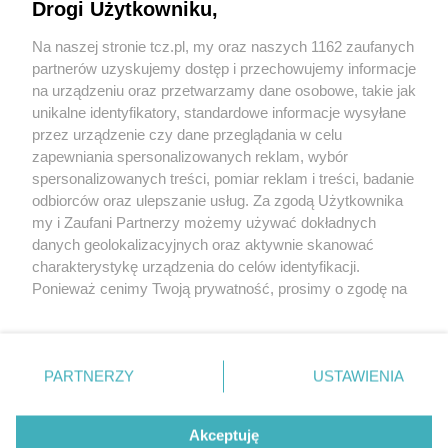
Drogi Użytkowniku,
Na naszej stronie tcz.pl, my oraz naszych 1162 zaufanych
partnerów uzyskujemy dostęp i przechowujemy informacje
na urządzeniu oraz przetwarzamy dane osobowe, takie jak
unikalne identyfikatory, standardowe informacje wysyłane
przez urządzenie czy dane przeglądania w celu
zapewniania spersonalizowanych reklam, wybór
O FIRMIE
POLITYKA PRYWATNOŚCI
HOSTING
spersonalizowanych treści, pomiar reklam i treści, badanie
REKLAMA
WSPÓŁPRACA
RSS
FACEBOOK
KONTAKT
odbiorców oraz ulepszanie usług. Za zgodą Użytkownika
my i Zaufani Partnerzy możemy używać dokładnych
Nasze serwisy
danych geolokalizacyjnych oraz aktywnie skanować
charakterystykę urządzenia do celów identyfikacji.
Aktualności
Muzyka i kultura
Ponieważ cenimy Twoją prywatność, prosimy o zgodę na
Tcz24
Archiwum wydarzeń
korzystanie z tych technologii poprzez kliknięcie
Kronika Policyjna
Telewizja Internetowa
„Akceptuję”. Zgoda jest dobrowolna i zawsze możesz ją
Kalendarz imprez
Sport
zmienić/wycofać klikając przycisk ustawień prywatności
Salony urody i masażu
Żłobki i przedszkola
PARTNERZY
USTAWIENIA
Historia miasta
Zdjęcia miasta
znajdujący się w lewym dolnym rogu strony
. Niektóre
Władze miasta
Zabytki
rodzaje przetwarzania danych nie wymagają zgody
użytkownika, ale masz prawo sprzeciwić się takiemu
Akceptuję
przetwarzaniu. Preferencje będą miały zastosowania tylko