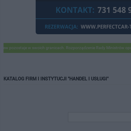
taje w swoich granicach. Rozporządzenie Rady Ministrów opublikowan
KATALOG FIRM I INSTYTUCJI "HANDEL I USŁUGI"