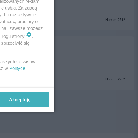
alizowanych reklam,
ie usług. Za zgodą
ych oraz aktywnie
Numer: 2712
watność, prosimy o
wolna i zawsze możesz
m rogu strony
.
sprzeciwić się
 naszych serwisów
esz w
Polityce
Numer: 2752
Akceptuję