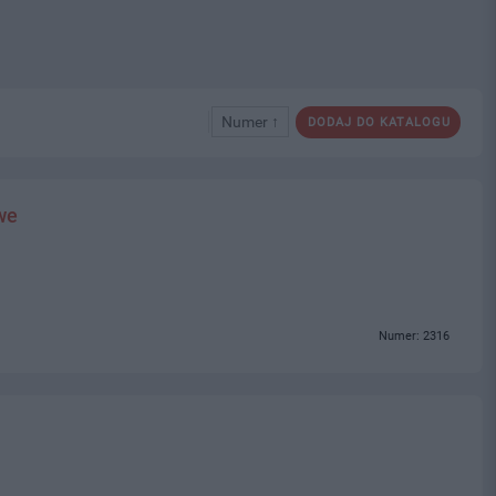
Numer ↑
DODAJ DO KATALOGU
we
Numer: 2316