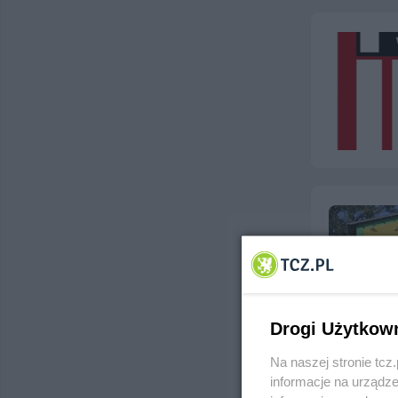
Drogi Użytkow
Na naszej stronie tc
informacje na urządze
DDD Dobr