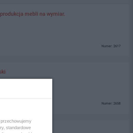
 produkcja mebli na wymiar.
Numer: 2617
ski
Numer: 2658
 i przechowujemy
ory, standardowe