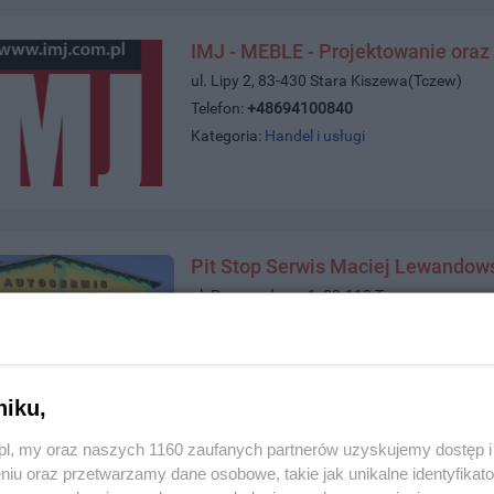
IMJ - MEBLE - Projektowanie oraz
ul. Lipy 2, 83-430 Stara Kiszewa(Tczew)
Telefon:
+48694100840
Kategoria:
Handel i usługi
Pit Stop Serwis Maciej Lewandow
ul. Przemysłowa 1, 83-110 Tczew
Telefon:
605583123
Kategoria:
Handel i usługi
niku,
z.pl, my oraz naszych 1160 zaufanych partnerów uzyskujemy dostęp
niu oraz przetwarzamy dane osobowe, takie jak unikalne identyfikat
e Dla Domu Tczew