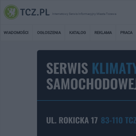
Internetowy Serwis Informacyjny Miasta Tczewa
WIADOMOŚCI
OGŁOSZENIA
KATALOG
REKLAMA
PRACA