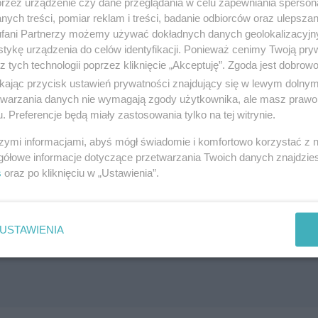
przez urządzenie czy dane przeglądania w celu zapewniania sperson
ńska 55, 83-110 Tczew
ych treści, pomiar reklam i treści, badanie odbiorców oraz ulepszan
)5321001
fani Partnerzy możemy używać dokładnych danych geolokalizacyjn
andel i usługi
tykę urządzenia do celów identyfikacji. Ponieważ cenimy Twoją pry
z tych technologii poprzez kliknięcie „Akceptuję”. Zgoda jest dobro
ikając przycisk ustawień prywatności znajdujący się w lewym dolny
etwarzania danych nie wymagają zgody użytkownika, ale masz prawo 
Wald-Service Video-Audio
. Preferencje będą miały zastosowania tylko na tej witrynie.
ul. Sadowa 2a, 83-110 Tczew
szymi informacjami, abyś mógł świadomie i komfortowo korzystać z
Telefon:
585239991;komórkowy669489427
gółowe informacje dotyczące przetwarzania Twoich danych znajdzi
Kategoria:
Handel i usługi
s
oraz po kliknięciu w „Ustawienia”.
USTAWIENIA