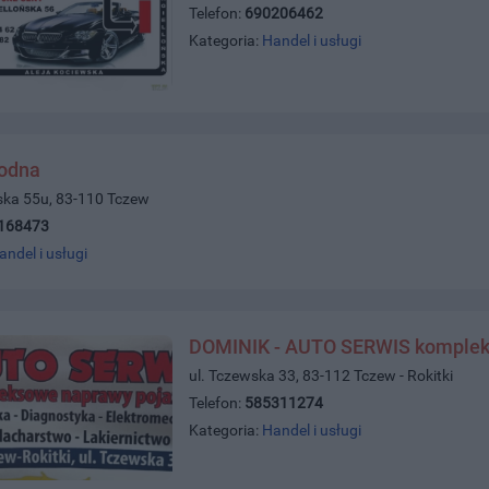
Telefon:
690206462
Kategoria:
Handel i usługi
wodna
ńska 55u, 83-110 Tczew
168473
andel i usługi
DOMINIK - AUTO SERWIS komplek
ul. Tczewska 33, 83-112 Tczew - Rokitki
Telefon:
585311274
Kategoria:
Handel i usługi