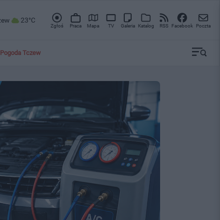
zew
23°C
Zgłoś
Praca
Mapa
TV
Galeria
Katalog
RSS
Facebook
Poczta
Pogoda Tczew