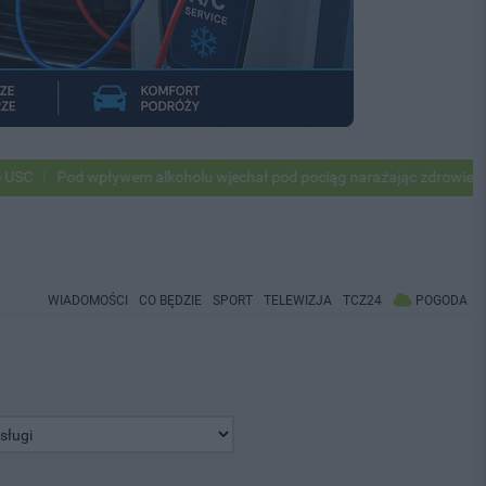
d wpływem alkoholu wjechał pod pociąg narażając zdrowie i życie ok 5
WIADOMOŚCI
CO BĘDZIE
SPORT
TELEWIZJA
TCZ24
POGODA