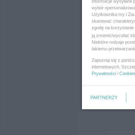
informacje wysyłane 
ul. Jagiello
wybór spersonalizowan
Telefon:
(58
Użytkownika my i Zau
Kategoria:
H
skanować charakterys
zgodę na korzystanie 
ją zmienić/wycofać kl
Niektóre rodzaje prz
takiemu przetwarzaniu
Zapoznaj się z poniż
internetowych. Szcze
Prywatności
i
Cookie
PARTNERZY