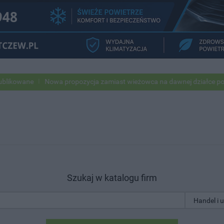
e
Nowa propozycja zamiast wieżowca na dawnej działce po USC
Po
Szukaj w katalogu firm