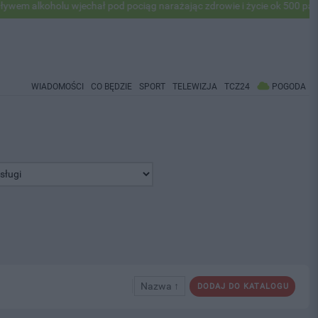
holu wjechał pod pociąg narażając zdrowie i życie ok 500 pasażerów! 
WIADOMOŚCI
CO BĘDZIE
SPORT
TELEWIZJA
TCZ24
POGODA
Nazwa ↑
DODAJ DO KATALOGU