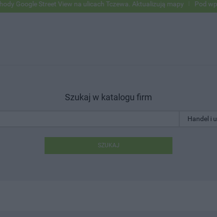
 Street View na ulicach Tczewa. Aktualizują mapy
Pod wpływem alko
Szukaj w katalogu firm
SZUKAJ