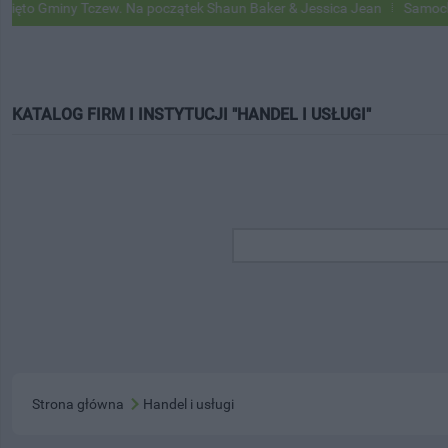
ny Tczew. Na początek Shaun Baker & Jessica Jean
Samochody Google
KATALOG FIRM I INSTYTUCJI "HANDEL I USŁUGI"
Strona główna
Handel i usługi