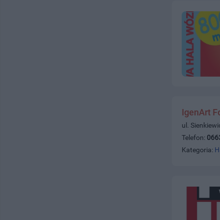
IgenArt F
ul. Sienkiew
Telefon:
066
Kategoria:
H