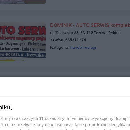
DOMINIK - AUTO SERWIS komplek
ul. Tczewska 33, 83-112 Tczew - Rokitki
Telefon:
585311274
Kategoria:
Handel i usługi
E-PALACZ
ul. Jagiellońska 51, 83-110 Tczew
Telefon:
698009438
Kategoria:
Handel i usługi
niku,
z.pl, my oraz naszych 1162 zaufanych partnerów uzyskujemy dostęp
niu oraz przetwarzamy dane osobowe, takie jak unikalne identyfikat