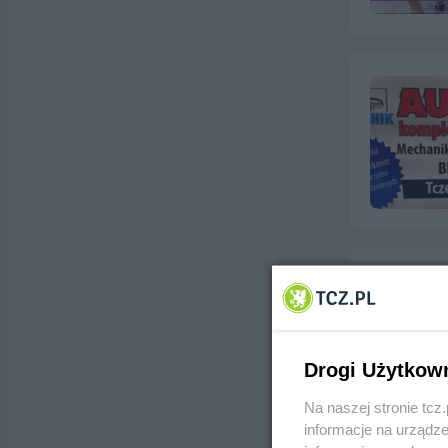
Drogi Użytkow
Na naszej stronie tc
informacje na urządze