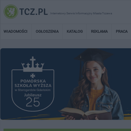
Internetowy Serwis Informacyjny Miasta Tczewa
WIADOMOŚCI
OGŁOSZENIA
KATALOG
REKLAMA
PRACA