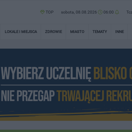
TOP
sobota, 08.08.2026
06:00
Tc
LOKALE I MIEJSCA
ZDROWIE
MIASTO
TEMATY
INNE