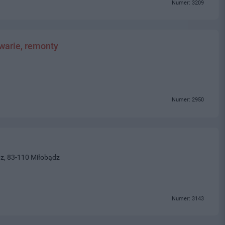
Numer: 3209
awarie, remonty
Numer: 2950
z, 83-110 Miłobądz
Numer: 3143