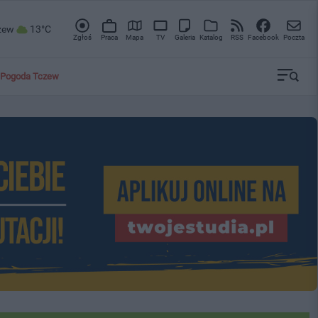
zew
13°C
Zgłoś
Praca
Mapa
TV
Galeria
Katalog
RSS
Facebook
Poczta
Pogoda Tczew