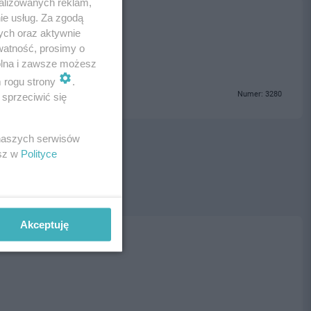
alizowanych reklam,
ie usług. Za zgodą
ogrzebowe Tczew
ych oraz aktywnie
watność, prosimy o
wolna i zawsze możesz
m rogu strony
.
Numer: 3280
sprzeciwić się
 naszych serwisów
esz w
Polityce
Akceptuję