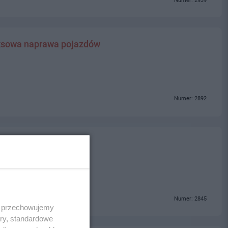
Numer: 2939
sowa naprawa pojazdów
Numer: 2892
Numer: 2845
 i przechowujemy
ory, standardowe