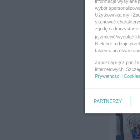
informacje wysyłane 
wybór spersonalizowan
Użytkownika my i Zau
skanować charakterys
zgodę na korzystanie 
ją zmienić/wycofać kl
Niektóre rodzaje prz
takiemu przetwarzaniu
Zapoznaj się z poniż
internetowych. Szcze
Prywatności
i
Cookie
PARTNERZY