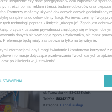
przez urządzenie czy dane przeglądania w celu zapewniania sperson
ych treści, pomiar reklam i treści, badanie odbiorców oraz ulepszan
Eden Dom Pogrzebowy - Usługi P
fani Partnerzy możemy używać dokładnych danych geolokalizacyjn
ul. 30 Stycznia 10/2, 83-110 Tczew
tykę urządzenia do celów identyfikacji. Ponieważ cenimy Twoją pry
Telefon:
535437437
z tych technologii poprzez kliknięcie „Akceptuję”. Zgoda jest dobro
Kategoria:
Handel i usługi
ikając przycisk ustawień prywatności znajdujący się w lewym dolny
etwarzania danych nie wymagają zgody użytkownika, ale masz prawo 
. Preferencje będą miały zastosowania tylko na tej witrynie.
szymi informacjami, abyś mógł świadomie i komfortowo korzystać z
gółowe informacje dotyczące przetwarzania Twoich danych znajdzi
s
oraz po kliknięciu w „Ustawienia”.
USTAWIENIA
Eko Komes
ul. Tczewska 44, 83-032 Kolnik
Telefon:
583421710
Kategoria:
Handel i usługi