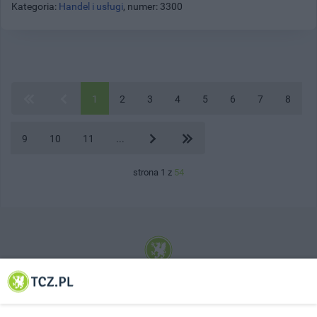
Kategoria:
Handel i usługi
, numer: 3300
1
2
3
4
5
6
7
8
9
10
11
...
strona 1 z
54
© 2001-2026 Tczew - TCZ.PL Sp. z o.o. Internetowy Serwis Informacyjny Miasta
Tczewa