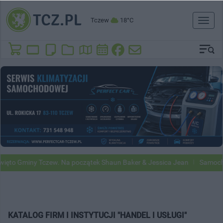
Tczew
18°C
Toggl
naviga
iny Tczew. Na początek Shaun Baker & Jessica Jean
Samochody Googl
KATALOG FIRM I INSTYTUCJI "HANDEL I USŁUGI"