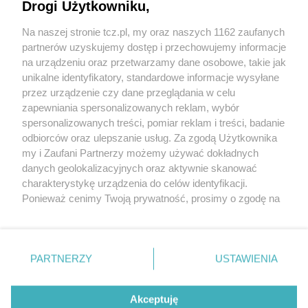
Drogi Użytkowniku,
Na naszej stronie tcz.pl, my oraz naszych 1162 zaufanych
partnerów uzyskujemy dostęp i przechowujemy informacje
na urządzeniu oraz przetwarzamy dane osobowe, takie jak
unikalne identyfikatory, standardowe informacje wysyłane
przez urządzenie czy dane przeglądania w celu
zapewniania spersonalizowanych reklam, wybór
O FIRMIE
POLITYKA PRYWATNOŚCI
HOSTING
spersonalizowanych treści, pomiar reklam i treści, badanie
REKLAMA
WSPÓŁPRACA
RSS
FACEBOOK
KONTAKT
odbiorców oraz ulepszanie usług. Za zgodą Użytkownika
my i Zaufani Partnerzy możemy używać dokładnych
Nasze serwisy
danych geolokalizacyjnych oraz aktywnie skanować
charakterystykę urządzenia do celów identyfikacji.
Aktualności
Muzyka i kultura
Ponieważ cenimy Twoją prywatność, prosimy o zgodę na
Tcz24
Archiwum wydarzeń
korzystanie z tych technologii poprzez kliknięcie
Kronika Policyjna
Telewizja Internetowa
„Akceptuję”. Zgoda jest dobrowolna i zawsze możesz ją
Kalendarz imprez
Sport
zmienić/wycofać klikając przycisk ustawień prywatności
Salony urody i masażu
Żłobki i przedszkola
PARTNERZY
USTAWIENIA
Historia miasta
Zdjęcia miasta
znajdujący się w lewym dolnym rogu strony
. Niektóre
Władze miasta
Zabytki
rodzaje przetwarzania danych nie wymagają zgody
użytkownika, ale masz prawo sprzeciwić się takiemu
Akceptuję
przetwarzaniu. Preferencje będą miały zastosowania tylko