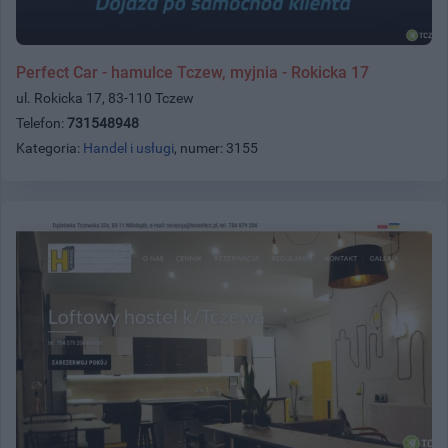
Perfect Car - hamulce Tczew, myjnia - Rokicka 17
ul. Rokicka 17, 83-110 Tczew
Telefon:
731548948
Kategoria:
Handel i usługi
, numer: 3155