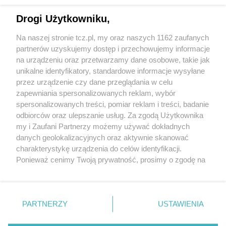
Drogi Użytkowniku,
Na naszej stronie tcz.pl, my oraz naszych 1162 zaufanych
partnerów uzyskujemy dostęp i przechowujemy informacje
na urządzeniu oraz przetwarzamy dane osobowe, takie jak
unikalne identyfikatory, standardowe informacje wysyłane
przez urządzenie czy dane przeglądania w celu
zapewniania spersonalizowanych reklam, wybór
O FIRMIE
POLITYKA PRYWATNOŚCI
HOSTING
spersonalizowanych treści, pomiar reklam i treści, badanie
REKLAMA
WSPÓŁPRACA
RSS
FACEBOOK
KONTAKT
odbiorców oraz ulepszanie usług. Za zgodą Użytkownika
my i Zaufani Partnerzy możemy używać dokładnych
Nasze serwisy
danych geolokalizacyjnych oraz aktywnie skanować
charakterystykę urządzenia do celów identyfikacji.
Aktualności
Muzyka i kultura
Ponieważ cenimy Twoją prywatność, prosimy o zgodę na
Tcz24
Archiwum wydarzeń
korzystanie z tych technologii poprzez kliknięcie
Kronika Policyjna
Telewizja Internetowa
„Akceptuję”. Zgoda jest dobrowolna i zawsze możesz ją
Kalendarz imprez
Sport
zmienić/wycofać klikając przycisk ustawień prywatności
Salony urody i masażu
Żłobki i przedszkola
PARTNERZY
USTAWIENIA
Historia miasta
Zdjęcia miasta
znajdujący się w lewym dolnym rogu strony
. Niektóre
Władze miasta
Zabytki
rodzaje przetwarzania danych nie wymagają zgody