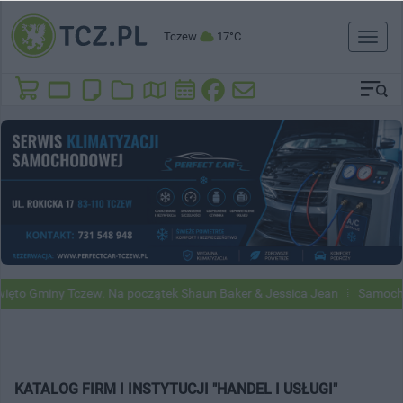
Tczew
17°C
Toggl
naviga
y Tczew. Na początek Shaun Baker & Jessica Jean
Samochody Google 
KATALOG FIRM I INSTYTUCJI "HANDEL I USŁUGI"