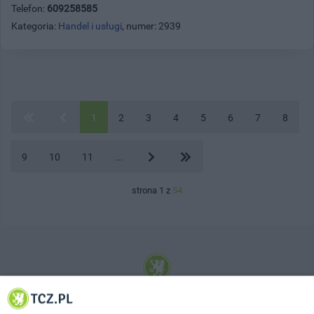
Telefon:
609258585
Kategoria:
Handel i usługi
, numer: 2939
1
2
3
4
5
6
7
8
9
10
11
...
strona 1 z
54
© 2001-2026 Tczew - TCZ.PL Sp. z o.o. Internetowy Serwis Informacyjny Miasta
Tczewa