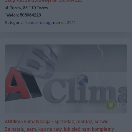
Skup Aut za Gotówkę! tel.505964223
ul. Tczew, 83-110 Tczew
Telefon:
505964223
Kategoria:
Handel i usługi
, numer: 3141
ABClima klimatyzacja - sprzedaż, montaż, serwis.
Zainstaluj sam, kup na raty, lub zleć nam kompletny